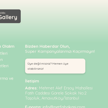
ı Olalım
Bizden Haberdar Olun,
Süper Kampanyalarımızı Kaçırmayın!
leri
rı
Üye değil misiniz? Hemen üye
tleri
olabilirsiniz!
urma ve
İletişim
Adres:
Mehmet Akif Ersoy Mahallesi
Fatih Caddesi Görele Sokak No:2
Taşoluk, Arnavutköy/İstanbul
E-posta:
info@petfabrikasi.com