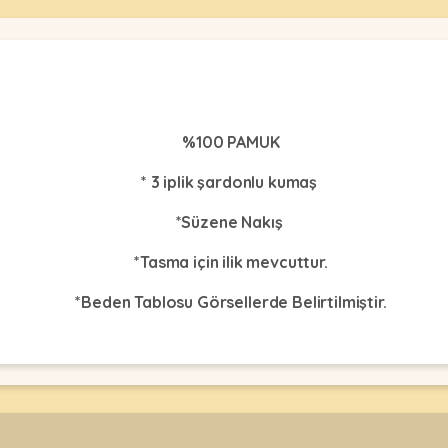
%100 PAMUK
* 3 iplik şardonlu kumaş
*Süzene Nakış
*Tasma için ilik mevcuttur.
*Beden Tablosu Görsellerde Belirtilmiştir.