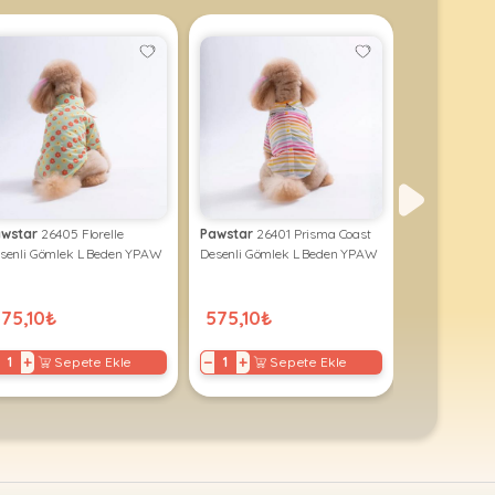
wstar
26405 Florelle
Pawstar
26401 Prisma Coast
Pawstar
2530
senli Gömlek L Beden YPAW
Desenli Gömlek L Beden YPAW
Cream Elbise
75,10₺
575,10₺
472,50₺
+
−
+
−
+
Sepete Ekle
Sepete Ekle
S