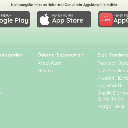
Kampanyalarımızdan Haberdar Olmak İçin Uygulamamızı İndirin
ategoriler
Ödeme Seçenekleri
Size Yardımc
Kredi Kartı
Teslimat Ücret
Havale
İade Politikala
Müşteri Hizme
Erişilebilirlik
N
Üyelik Dond
Silme Talebi
Kargo Takip