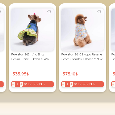
Pawstar
26311 Avo Bliss
Pawstar
26402 Aqua Reverie
Pa
Denim Elbise L Beden YPAW
Desenli Gömlek L Beden YPAW
De
535,95₺
575,10₺
5
−
+
−
+
−
Sepete Ekle
Sepete Ekle