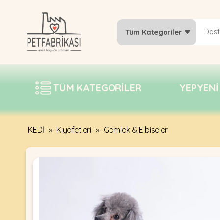
Tüm Kategoriler
YEPYENI
ÜRÜNLER
TÜM KATEGORILER
YEPYENI
TREND
KAMPANYALAR
PATI PATI
KEDİ
»
Kıyafetleri
»
Gömlek & Elbiseler
PAZARTESI
BILGI
FABRIKASI