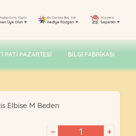
0
rhaba
Giriş Yapın
Bu Çarkta Boş Yok
Alışveriş
men Üye Olun
Hediye Rüzgarı
Sepetim
TI PATI PAZARTESI
BILGI FABRIKASI
is Elbise M Beden
−
+