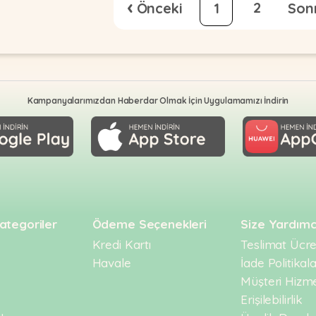
‹
2
1
Kampanyalarımızdan Haberdar Olmak İçin Uygulamamızı İndirin
ategoriler
Ödeme Seçenekleri
Size Yardımc
Kredi Kartı
Teslimat Ücret
Havale
İade Politikala
Müşteri Hizme
Erişilebilirlik