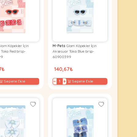
lam Köpekler İçin
M-Pets
Glam Köpekler İçin
 Toka Red brsp-
Aksesuar Toka Blue brsp-
99
60900399
7₺
140,67₺
−
+
Sepete Ekle
Sepete Ekle