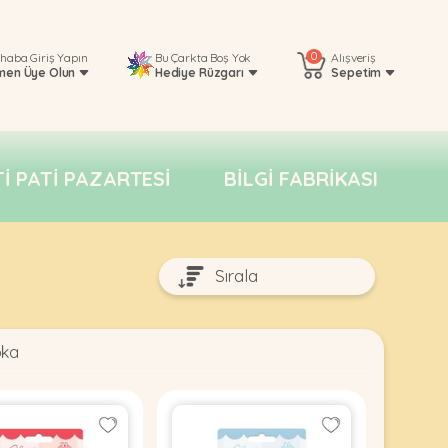
0
rhaba
Giriş Yapın
Bu Çarkta Boş Yok
Alışveriş
men Üye Olun
Hediye Rüzgarı
Sepetim
TI PATI PAZARTESI
BILGI FABRIKASI
oka