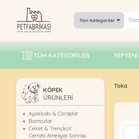
Tüm Kategoriler
YEPYENI
ÜRÜNLER
TÜM KATEGORILER
YEPYENI
TREND
KAMPANYALAR
PATI PATI
Toka
PAZARTESI
KÖPEK
ÜRÜNLERI
BILGI
FABRIKASI
Ayakkabı & Çoraplar
Bornozlar
Ceket & Trençkot
Cerrahi Ameliyat Sonrası