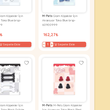
lam Köpekler İçin
M-Pets
Glam Köpekler İçin
 Toka Blue brsp-
Aksesuar Toka Blue brsp-
99
60900999
2₺
162,27₺
−
+
Sepete Ekle
Sepete Ekle
lam Köpekler İçin
M-Pets
M-Pets Glam Köpekler
 Toka Black/White
İçin Aksesuar Toka Black/Red