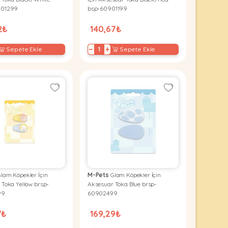
901299
bsp-60901199
2₺
140,67₺
−
+
Sepete Ekle
Sepete Ekle
lam Köpekler İçin
M-Pets
Glam Köpekler İçin
 Toka Yellow brsp-
Aksesuar Toka Blue brsp-
99
60902499
7₺
169,29₺