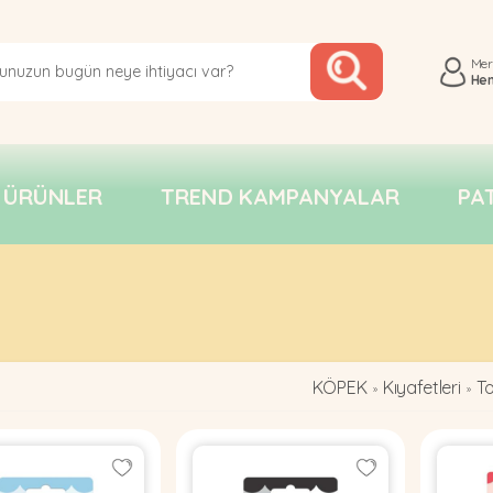
Me
He
 ÜRÜNLER
TREND KAMPANYALAR
PA
KÖPEK
Kıyafetleri
T
»
»