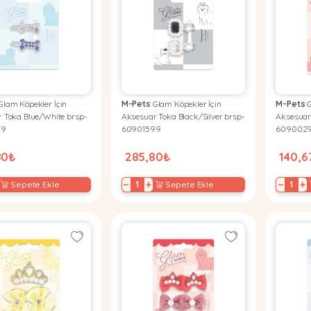
lam Köpekler İçin
M-Pets
Glam Köpekler İçin
M-Pets
G
 Toka Blue/White brsp-
Aksesuar Toka Black/Silver brsp-
Aksesuar
99
60901599
609002
80₺
285,80₺
140,6
−
+
−
+
Sepete Ekle
Sepete Ekle