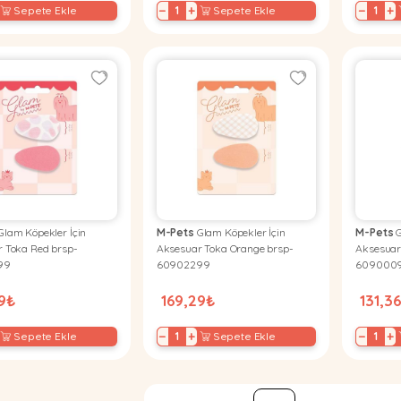
−
+
−
+
Sepete Ekle
Sepete Ekle
lam Köpekler İçin
M-Pets
Glam Köpekler İçin
M-Pets
G
 Toka Red brsp-
Aksesuar Toka Orange brsp-
Aksesuar
99
60902299
609000
29₺
169,29₺
131,3
−
+
−
+
Sepete Ekle
Sepete Ekle