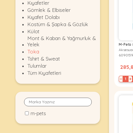
Kıyafetler
KEDI
Gömlek & Elbiseler
Kıyafet Dolabı
Kostüm & Şapka & Gözlük
ÜRÜNLERI
Külot
Mont & Kaban & Yağmurluk &
Yelek
M-Pets
G
Aksesuar
Toka
•
609013
Bakım
Tshirt & Sweat
&
Tulumlar
285,
Sağlık
Tüm Kıyafetleri
KÖPEK
Ürünleri
−
+
•
ÜRÜNLERI
Kedi
Aksesuar
•
m-pets
Kedi
•
Kapısı
Ağızlıklar
&
•