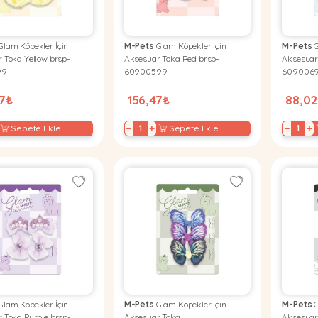
lam Köpekler İçin
M-Pets
Glam Köpekler İçin
M-Pets
G
 Toka Yellow brsp-
Aksesuar Toka Red brsp-
Aksesuar
99
60900599
609006
67₺
156,47₺
88,0
−
+
−
+
Sepete Ekle
Sepete Ekle
lam Köpekler İçin
M-Pets
Glam Köpekler İçin
M-Pets
G
 Toka Purple brsp-
Aksesuar Toka
Aksesuar