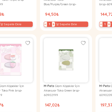
99
Blue/Purple/Green brsp-
brsp-60
60900899
28₺
94,50₺
144,7
−
+
−
+
Sepete Ekle
Sepete Ekle
lam Köpekler İçin
M-Pets
Glam Köpekler İçin
M-Pets
G
 Toka Pink brsp-
Aksesuar Toka Green brsp-
Aksesuar
99
60902199
609020
7₺
147,02₺
197,3