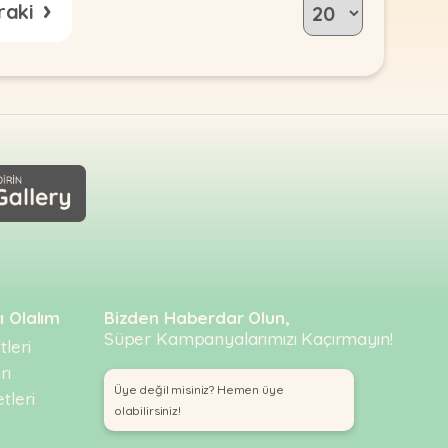
›
ı Olalım
Bizden Haberdar Olun,
Süper Kampanyalarımızı Kaçırmayın!
leri
rı
Üye değil misiniz? Hemen üye
tleri
olabilirsiniz!