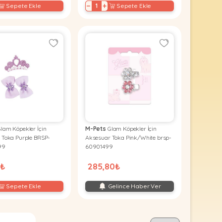
−
+
Sepete Ekle
Sepete Ekle
lam Köpekler İçin
M-Pets
Glam Köpekler İçin
 Toka Purple BRSP-
Aksesuar Toka Pink/White brsp-
99
60901499
6₺
285,80₺
Sepete Ekle
Gelince Haber Ver