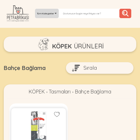
Tüm Kategoriler
YEPYENI
KÖPEK
ÜRÜNLERI
ÜRÜNLER
TREND
Bahçe Bağlama
KAMPANYALAR
KÖPEK
Tasmaları
Bahçe Bağlama
PATI PATI
»
»
PAZARTESI
BILGI
FABRIKASI