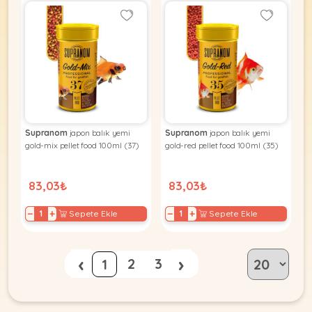
Supranom
japon balık yemi
Supranom
japon balık yemi
gold-mix pellet food 100ml (37)
gold-red pellet food 100ml (35)
83,03₺
83,03₺
−
+
−
+
Sepete Ekle
Sepete Ekle
‹
›
2
3
1