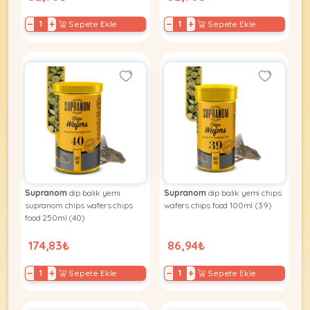
−
+
−
+
Sepete Ekle
Sepete Ekle
Supranom
dip balık yemi
Supranom
dip balık yemi chips
supranom chips wafers chips
wafers chips food 100ml (39)
food 250ml (40)
174,83₺
86,94₺
−
+
−
+
Sepete Ekle
Sepete Ekle