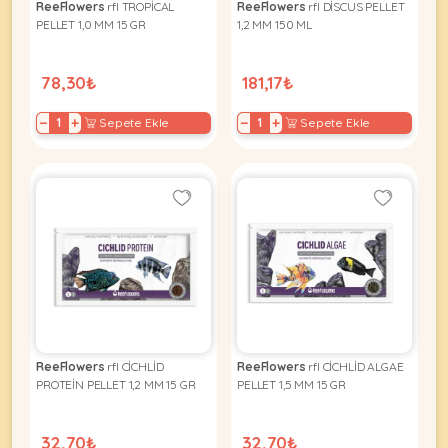
ReeFlowers
rfl TROPİCAL
ReeFlowers
rfl DİSCUS PELLET
PELLET 1,0 MM 15 GR
1,2 MM 150 ML
78,30₺
181,17₺
−
+
−
+
Sepete Ekle
Sepete Ekle
ReeFlowers
rfl CİCHLİD
ReeFlowers
rfl CİCHLİD ALGAE
PROTEİN PELLET 1,2 MM 15 GR
PELLET 1,5 MM 15 GR
32,70₺
32,70₺