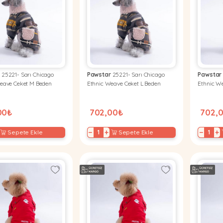
r
25221- Sarı Chicago
Pawstar
25221- Sarı Chicago
Pawstar
eave Ceket M Beden
Ethnic Weave Ceket L Beden
Ethnic W
00₺
702,00₺
702,
−
+
−
+
Sepete Ekle
Sepete Ekle