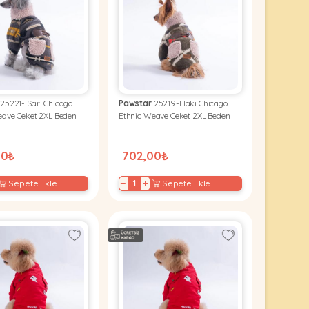
25221- Sarı Chicago
Pawstar
25219-Haki Chicago
eave Ceket 2XL Beden
Ethnic Weave Ceket 2XL Beden
00₺
702,00₺
−
+
Sepete Ekle
Sepete Ekle