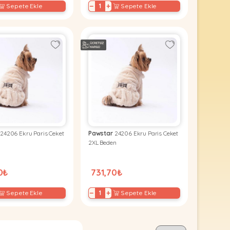
−
+
Sepete Ekle
Sepete Ekle
24206 Ekru Paris Ceket
Pawstar
24206 Ekru Paris Ceket
2XL Beden
0₺
731,70₺
−
+
Sepete Ekle
Sepete Ekle