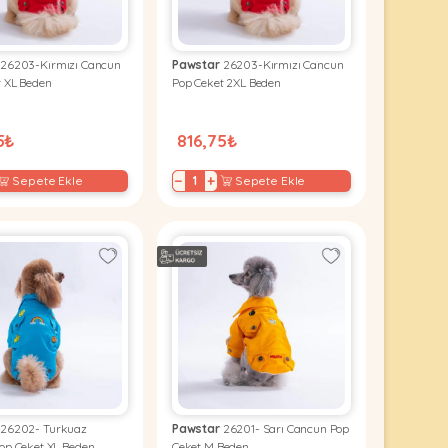
26203-Kırmızı Cancun
Pawstar
26203-Kırmızı Cancun
t XL Beden
Pop Ceket 2XL Beden
5₺
816,75₺
−
+
Sepete Ekle
Sepete Ekle
26202- Turkuaz
Pawstar
26201- Sarı Cancun Pop
op Ceket XL Beden
Ceket M Beden