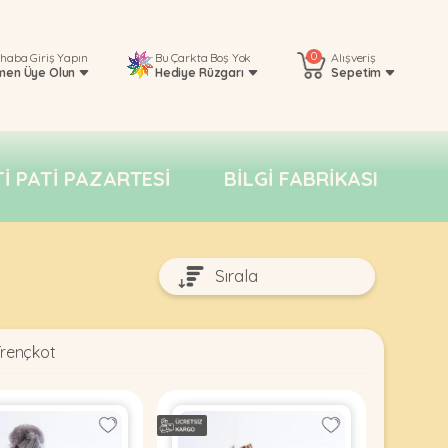
0
rhaba
Giriş Yapın
Bu Çarkta Boş Yok
Alışveriş
men Üye Olun
Hediye Rüzgarı
Sepetim
TI PATI PAZARTESI
BILGI FABRIKASI
Trençkot