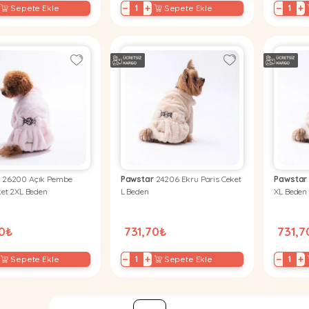
−
+
−
+
Sepete Ekle
Sepete Ekle
r
26200 Açık Pembe
Pawstar
24206 Ekru Paris Ceket
Pawstar
ket 2XL Beden
L Beden
XL Beden
70₺
731,70₺
731,7
−
+
−
+
Sepete Ekle
Sepete Ekle