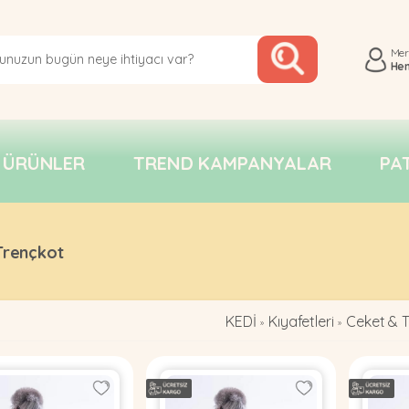
Me
He
 ÜRÜNLER
TREND KAMPANYALAR
PA
Trençkot
KEDİ
Kıyafetleri
Ceket & 
»
»