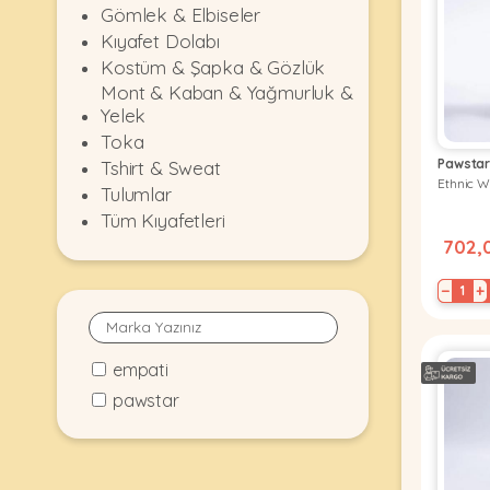
Gömlek & Elbiseler
KEDI
Kıyafet Dolabı
Kostüm & Şapka & Gözlük
Mont & Kaban & Yağmurluk &
ÜRÜNLERI
Yelek
Toka
Pawsta
Tshirt & Sweat
Ethnic W
•
Tulumlar
Bakım
Tüm Kıyafetleri
&
702,
Sağlık
KÖPEK
Ürünleri
−
+
•
ÜRÜNLERI
Kedi
Aksesuar
empati
•
pawstar
Kedi
•
Kapısı
Ağızlıklar
&
•