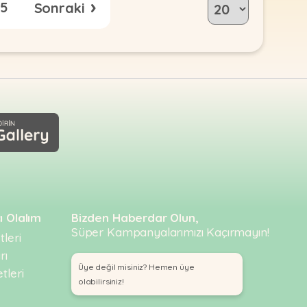
›
5
ı Olalım
Bizden Haberdar Olun,
Süper Kampanyalarımızı Kaçırmayın!
leri
rı
Üye değil misiniz? Hemen üye
tleri
olabilirsiniz!