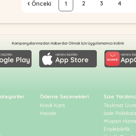
‹
2
3
4
1
Kampanyalarımızdan Haberdar Olmak İçin Uygulamamızı İndirin
ategoriler
Ödeme Seçenekleri
Size Yardımc
Kredi Kartı
Teslimat Ücret
Havale
İade Politikala
Müşteri Hizme
Erişilebilirlik