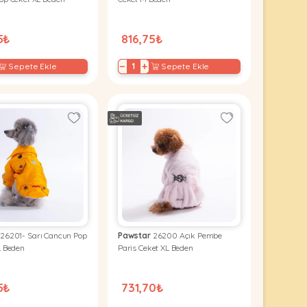
5₺
816,75₺
−
+
Sepete Ekle
Sepete Ekle
26201- Sarı Cancun Pop
Pawstar
26200 Açık Pembe
L Beden
Paris Ceket XL Beden
5₺
731,70₺