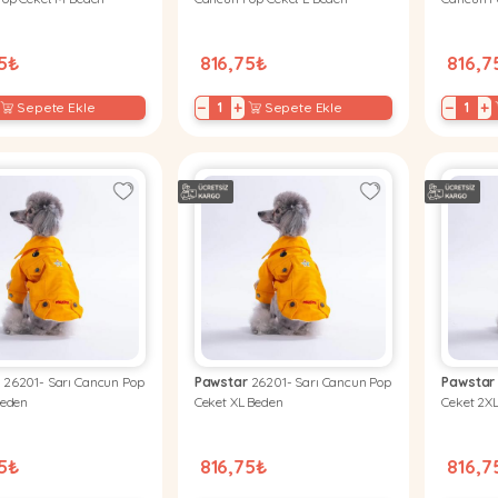
75₺
816,75₺
816,7
−
+
−
+
Sepete Ekle
Sepete Ekle
r
26201- Sarı Cancun Pop
Pawstar
26201- Sarı Cancun Pop
Pawstar
Beden
Ceket XL Beden
Ceket 2X
75₺
816,75₺
816,7