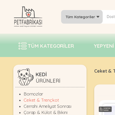
Tüm Kategoriler
YEPYENI
ÜRÜNLER
TÜM KATEGORILER
YEPYENI
TREND
KAMPANYALAR
PATI PATI
Ceket & 
PAZARTESI
KEDİ
ÜRÜNLERI
BILGI
FABRIKASI
Bornozlar
Ceket & Trençkot
Cerrahi Ameliyat Sonrası
Çorap & Külot & Bikini