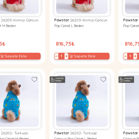
r
26203-Kırmızı Cancun
Pawstar
26203-Kırmızı Cancun
Pawstar
t M Beden
Pop Ceket L Beden
Pop Ceke
75₺
816,75₺
816,7
−
+
−
+
Sepete Ekle
Sepete Ekle
r
26202- Turkuaz
Pawstar
26202- Turkuaz
Pawstar
op Ceket M Beden
Cancun Pop Ceket L Beden
Cancun P