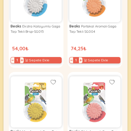
KEDI
Beaks
Ekstra Kalsiyumlu Gaga
Beaks
Portakal Aromalı Gaga
Taşı Tekli Brsp-SG015
Taşı Tekli SG004
ÜRÜNLERI
54,00₺
74,25₺
−
+
−
+
Sepete Ekle
Sepete Ekle
•
Bakım
&
Sağlık
KÖPEK
Ürünleri
•
ÜRÜNLERI
Kedi
Aksesuar
•
Kedi
•
Kapısı