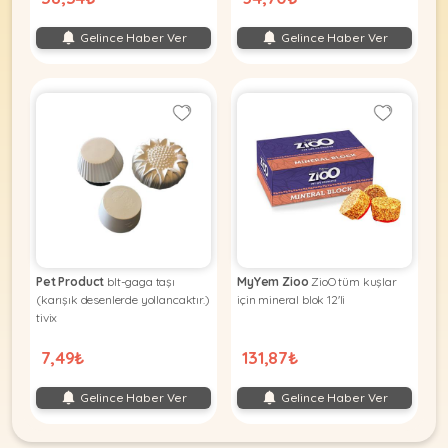
Gelince Haber Ver
Gelince Haber Ver
Pet Product
blt-gaga taşı
MyYem Zioo
ZioO tüm kuşlar
(karışık desenlerde yollancaktır.)
için mineral blok 12'li
tivix
7,49₺
131,87₺
Gelince Haber Ver
Gelince Haber Ver