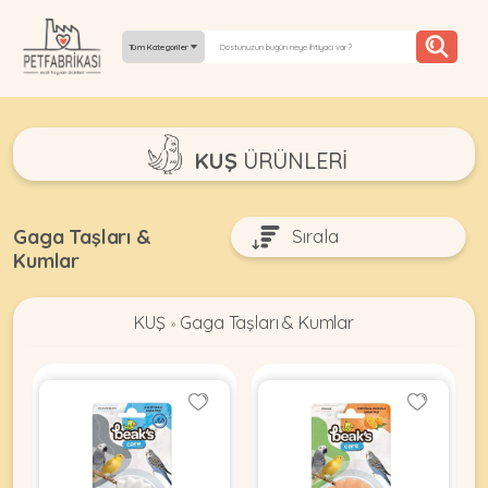
Tüm Kategoriler
YEPYENI
KUŞ
ÜRÜNLERI
ÜRÜNLER
TREND
Gaga Taşları &
Kumlar
KAMPANYALAR
PATI PATI
KUŞ
Gaga Taşları & Kumlar
»
PAZARTESI
BILGI
FABRIKASI