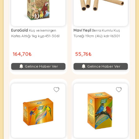
Kuş
Yatak
&
•
Ürünleri
&
Minderler
Vitamin
Minderler
&
•
•
Takviyeleri
Tüm
EuroGold
Kuş ve kemirgen
Mavi Yeşil
Berra Kumlu Kuş
Tüm
Kedi
•
Kafes Altlığı 1kg kyp 451-3061
Tüneği 19cm (4lü) kdr-16301
Köpek
Ürünleri
Tüm
Ürünleri
Balık
164,70₺
55,76₺
Ürünleri
Gelince Haber Ver
Gelince Haber Ver