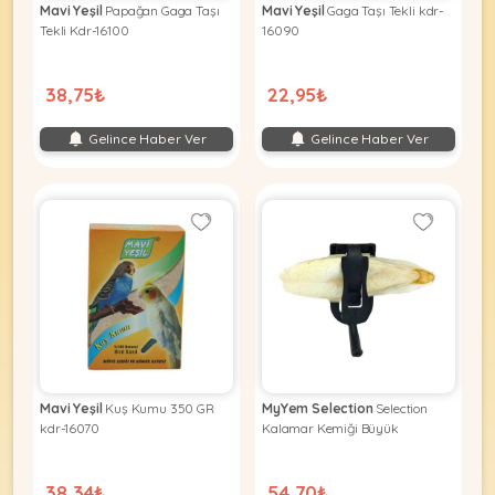
Mavi Yeşil
Papağan Gaga Taşı
Mavi Yeşil
Gaga Taşı Tekli kdr-
Tekli Kdr-16100
16090
38,75₺
22,95₺
Gelince Haber Ver
Gelince Haber Ver
Mavi Yeşil
Kuş Kumu 350 GR
MyYem Selection
Selection
kdr-16070
Kalamar Kemiği Büyük
38,34₺
54,70₺