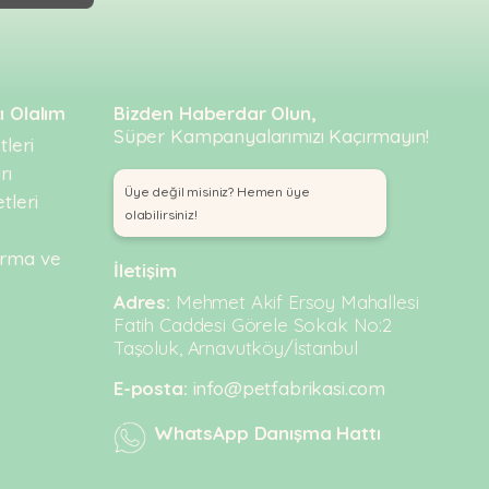
ı Olalım
Bizden Haberdar Olun,
Süper Kampanyalarımızı Kaçırmayın!
leri
rı
Üye değil misiniz? Hemen üye
tleri
olabilirsiniz!
urma ve
İletişim
Adres:
Mehmet Akif Ersoy Mahallesi
Fatih Caddesi Görele Sokak No:2
Taşoluk, Arnavutköy/İstanbul
E-posta:
info@petfabrikasi.com
WhatsApp Danışma Hattı