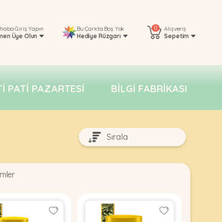
0
rhaba
Giriş Yapın
Bu Çarkta Boş Yok
Alışveriş
men Üye Olun
Hediye Rüzgarı
Sepetim
TI PATI PAZARTESI
BILGI FABRIKASI
mler