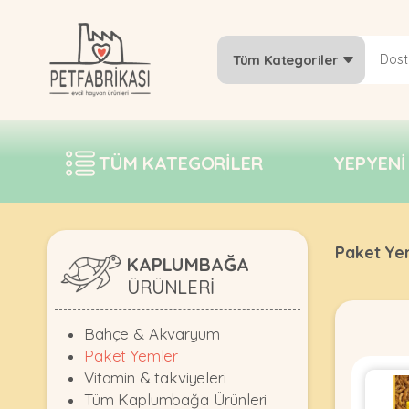
Tüm Kategoriler
YEPYENI
ÜRÜNLER
TÜM KATEGORILER
YEPYENI
TREND
KAMPANYALAR
PATI PATI
Paket Ye
PAZARTESI
KAPLUMBAĞA
ÜRÜNLERI
BILGI
FABRIKASI
Bahçe & Akvaryum
Paket Yemler
Vitamin & takviyeleri
Tüm Kaplumbağa Ürünleri