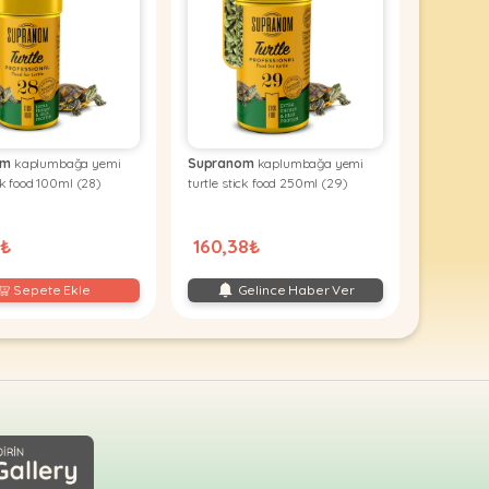
om
kaplumbağa yemi
Supranom
kaplumbağa yemi
ick food 100ml (28)
turtle stick food 250ml (29)
7₺
160,38₺
Sepete Ekle
Gelince Haber Ver