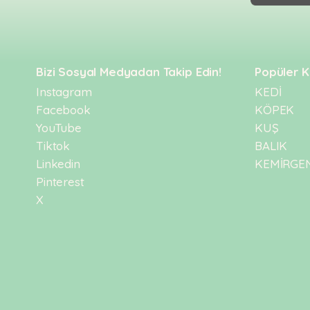
Kulübesi
KUŞ
Bakım
&
&
Balkon
Sağlık
Ağı
ÜRÜNLERI
&
•
Bizi Sosyal Medyadan Takip Edin!
Popüler K
Eğitim
Kedi
Ürünleri
Instagram
KEDİ
Kumları
Facebook
KÖPEK
•
&
•
Köpek
Koku
YouTube
KUŞ
Gaga
Aksesuar
Gidericiler
Taşları
Tiktok
BALIK
Ürünleri
&
•
Linkedin
KEMİRGE
BALIK
Kumlar
Kıyafetleri
•
Pinterest
Kedi
•
•
X
ÜRÜNLERI
Tuvaleti
Kafesler
Konserveler
ve
•
Ekipmanları
•
Kafes
Kuru
•
Tülleri
Mamalar
•
Kıyafetleri
Akvaryum
•
•
Dekorları
•
Kafes
Kulübe