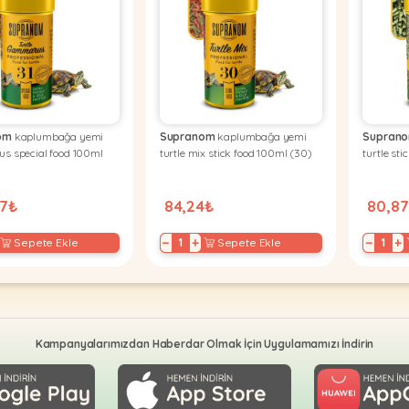
om
kaplumbağa yemi
Supranom
kaplumbağa yemi
Supran
 special food 100ml
turtle mix stick food 100ml (30)
turtle st
97₺
84,24₺
80,8
−
+
−
+
Sepete Ekle
Sepete Ekle
Kampanyalarımızdan Haberdar Olmak İçin Uygulamamızı İndirin