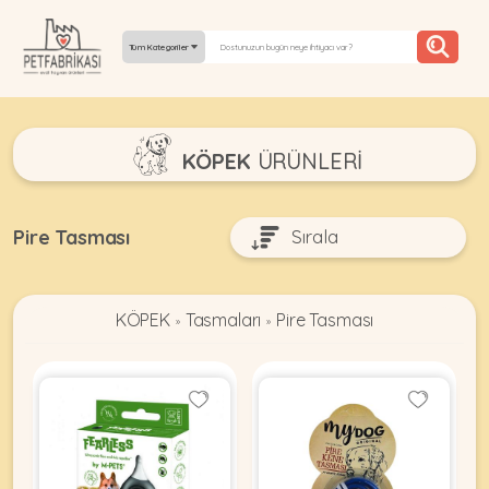
Tüm Kategoriler
YEPYENI
KÖPEK
ÜRÜNLERI
ÜRÜNLER
TREND
Pire Tasması
KAMPANYALAR
KÖPEK
Tasmaları
Pire Tasması
PATI PATI
»
»
PAZARTESI
BILGI
FABRIKASI