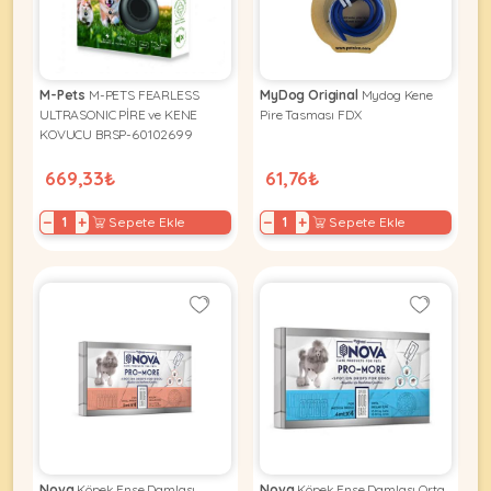
KEDI
M-Pets
M-PETS FEARLESS
MyDog Original
Mydog Kene
ULTRASONIC PİRE ve KENE
Pire Tasması FDX
ÜRÜNLERI
KOVUCU BRSP-60102699
669,33₺
61,76₺
−
+
−
+
Sepete Ekle
Sepete Ekle
•
Bakım
&
Sağlık
KÖPEK
Ürünleri
•
ÜRÜNLERI
Kedi
Aksesuar
•
Kedi
•
Kapısı
Nova
Köpek Ense Damlası
Nova
Köpek Ense Damlası Orta