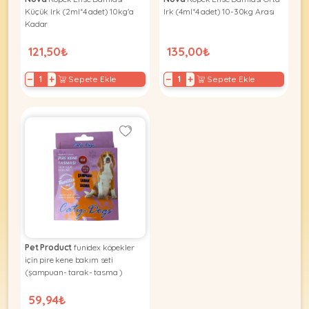
Ağızlıklar
&
Küçük Irk (2ml*4 adet) 10kg'a
Irk (4ml*4 adet) 10-30kg Arası
•
Kadar
Kulübesi
KUŞ
Bakım
&
121,50₺
135,00₺
&
Balkon
Sağlık
Ağı
ÜRÜNLERI
−
+
−
+
Sepete Ekle
Sepete Ekle
&
•
Eğitim
Kedi
Ürünleri
Kumları
•
&
•
Köpek
Koku
Gaga
Aksesuar
Gidericiler
Taşları
Ürünleri
&
•
BALIK
Kumlar
Kıyafetleri
•
Kedi
•
•
ÜRÜNLERI
Tuvaleti
Kafesler
Konserveler
ve
Pet Product
funidex köpekler
•
Ekipmanları
•
için pire kene bakım seti
Kafes
(şampuan- tarak- tasma )
Kuru
•
Tülleri
Mamalar
•
Kıyafetleri
59,94₺
Akvaryum
•