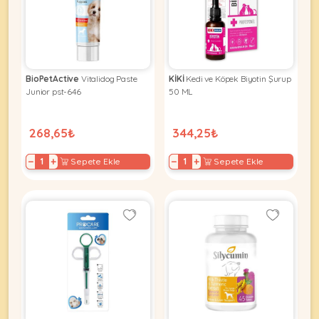
KEDI
BioPetActive
Vitalidog Paste
KİKİ
Kedi ve Köpek Biyotin Şurup
ÜRÜNLERI
Junior pst-646
50 ML
268,65₺
344,25₺
•
−
+
−
+
Sepete Ekle
Sepete Ekle
Bakım
&
Sağlık
KÖPEK
Ürünleri
•
ÜRÜNLERI
Kedi
Aksesuar
•
Kedi
•
Kapısı