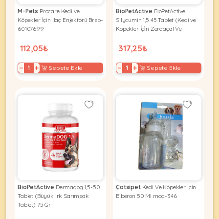
Ağızlıklar
&
M-Pets
Procare Kedi ve
BioPetActive
BioPetActive
•
Kulübesi
Köpekler İçin İlaç Enjektörü Brsp-
Silycumin 1,5 45 Tablet (Kedi ve
KUŞ
Bakım
&
60107699
Köpekler İçi̇n Zerdaçal Ve
&
Devedi̇keni̇ Tableti̇) 67,5 Gr
Balkon
112,05₺
317,25₺
Sağlık
Ağı
ÜRÜNLERI
&
•
−
+
−
+
Sepete Ekle
Sepete Ekle
Eğitim
Kedi
Ürünleri
Kumları
•
&
•
Köpek
Koku
Gaga
Aksesuar
Gidericiler
Taşları
Ürünleri
&
•
BALIK
Kumlar
Kıyafetleri
•
Kedi
•
•
ÜRÜNLERI
Tuvaleti
Kafesler
Konserveler
ve
•
Ekipmanları
•
BioPetActive
Dermadog 1,5-50
Çotsipet
Kedi Ve Köpekler İçin
Kafes
Kuru
Tablet (Büyük Irk Sarımsak
Biberon 50 Ml mad-346
•
Tülleri
Mamalar
•
Tablet) 75 Gr
Kıyafetleri
Akvaryum
•