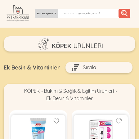
Tüm Kategoriler
YEPYENI
KÖPEK
ÜRÜNLERI
ÜRÜNLER
TREND
Ek Besin & Vitaminler
KAMPANYALAR
KÖPEK
Bakım & Sağlık & Eğitim Ürünleri
PATI PATI
»
»
Ek Besin & Vitaminler
PAZARTESI
BILGI
FABRIKASI