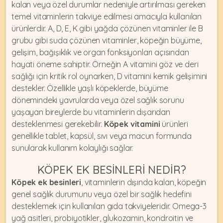
kalan veya özel durumlar nedeniyle artırılması gereken
temel vitaminlerin takviye edilmesi amacıyla kullanılan
ürünlerdir. A, D, E, K gibi yağda çözünen vitaminler ile B
grubu gibi suda çözünen vitaminler, köpeğin büyüme,
gelişim, bağışıklık ve organ fonksiyonları açısından
hayati öneme sahiptir. Örneğin
A vitamini
göz ve deri
sağlığı için kritik rol oynarken,
D vitamini
kemik gelişimini
destekler. Özellikle yaşlı köpeklerde, büyüme
dönemindeki yavrularda veya özel sağlık sorunu
yaşayan bireylerde bu vitaminlerin dışarıdan
desteklenmesi gerekebilir.
Köpek vitamini
ürünleri
genellikle tablet, kapsül, sıvı veya macun formunda
sunularak kullanım kolaylığı sağlar.
KÖPEK EK BESINLERI NEDIR?
Köpek ek besinleri
, vitaminlerin dışında kalan, köpeğin
genel sağlık durumunu veya özel bir sağlık hedefini
desteklemek için kullanılan gıda takviyeleridir. Omega-3
yağ asitleri, probiyotikler, glukozamin, kondroitin ve