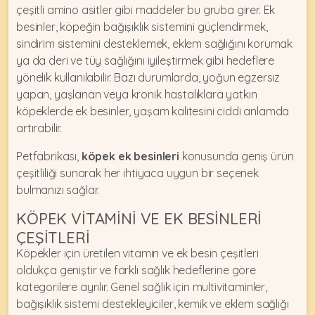
çeşitli amino asitler gibi maddeler bu gruba girer.
Ek
besinler
, köpeğin bağışıklık sistemini güçlendirmek,
sindirim sistemini desteklemek, eklem sağlığını korumak
ya da deri ve tüy sağlığını iyileştirmek gibi hedeflere
yönelik kullanılabilir. Bazı durumlarda, yoğun egzersiz
yapan, yaşlanan veya kronik hastalıklara yatkın
köpeklerde ek besinler, yaşam kalitesini ciddi anlamda
artırabilir.
Petfabrikası,
köpek ek besinleri
konusunda geniş ürün
çeşitliliği sunarak her ihtiyaca uygun bir seçenek
bulmanızı sağlar.
KÖPEK VITAMINI VE EK BESINLERI
ÇEŞITLERI
Köpekler için üretilen vitamin ve ek besin çeşitleri
oldukça geniştir ve farklı sağlık hedeflerine göre
kategorilere ayrılır. Genel sağlık için multivitaminler,
bağışıklık sistemi destekleyiciler, kemik ve eklem sağlığı