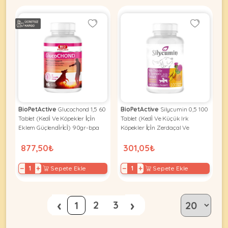
BioPetActive
Glucochond 1,5 60
BioPetActive
Silycumin 0,5 100
Tablet (Kedi̇ Ve Köpekler İçi̇n
Tablet (Kedi̇ Ve Küçük Irk
Eklem Güçlendi̇ri̇ci̇) 90gr-bpa
Köpekler İçi̇n Zerdaçal Ve
Devedi̇keni̇ Tableti̇) 50 Gr-bpa
877,50₺
301,05₺
−
+
−
+
Sepete Ekle
Sepete Ekle
‹
›
2
3
1