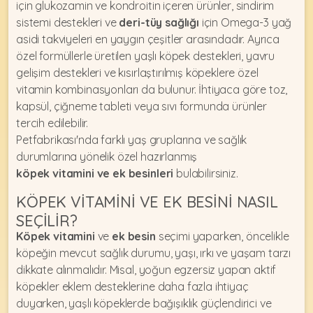
için glukozamin ve kondroitin içeren ürünler, sindirim
sistemi destekleri ve
deri-tüy sağlığı
için Omega-3 yağ
asidi takviyeleri en yaygın çeşitler arasındadır. Ayrıca
özel formüllerle üretilen yaşlı köpek destekleri, yavru
gelişim destekleri ve kısırlaştırılmış köpeklere özel
vitamin kombinasyonları da bulunur. İhtiyaca göre toz,
kapsül, çiğneme tableti veya sıvı formunda ürünler
tercih edilebilir.
Petfabrikası'nda farklı yaş gruplarına ve sağlık
durumlarına yönelik özel hazırlanmış
köpek vitamini ve ek besinleri
bulabilirsiniz.
KÖPEK VITAMINI VE EK BESINI NASIL
SEÇILIR?
Köpek vitamini
ve
ek besin
seçimi yaparken, öncelikle
köpeğin mevcut sağlık durumu, yaşı, ırkı ve yaşam tarzı
dikkate alınmalıdır. Misal, yoğun egzersiz yapan aktif
köpekler eklem desteklerine daha fazla ihtiyaç
duyarken, yaşlı köpeklerde bağışıklık güçlendirici ve