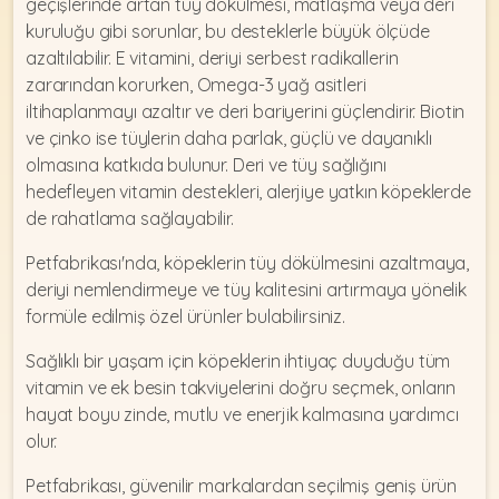
geçişlerinde artan tüy dökülmesi, matlaşma veya deri
kuruluğu gibi sorunlar, bu desteklerle büyük ölçüde
azaltılabilir.
E vitamini
, deriyi serbest radikallerin
zararından korurken, Omega-3 yağ asitleri
iltihaplanmayı azaltır ve deri bariyerini güçlendirir. Biotin
ve çinko ise tüylerin daha parlak, güçlü ve dayanıklı
olmasına katkıda bulunur. Deri ve tüy sağlığını
hedefleyen vitamin destekleri, alerjiye yatkın köpeklerde
de rahatlama sağlayabilir.
Petfabrikası'nda, köpeklerin tüy dökülmesini azaltmaya,
deriyi nemlendirmeye ve tüy kalitesini artırmaya yönelik
formüle edilmiş özel ürünler bulabilirsiniz.
Sağlıklı bir yaşam için köpeklerin ihtiyaç duyduğu tüm
vitamin ve ek besin takviyelerini doğru seçmek, onların
hayat boyu zinde, mutlu ve enerjik kalmasına yardımcı
olur.
Petfabrikası, güvenilir markalardan seçilmiş geniş ürün