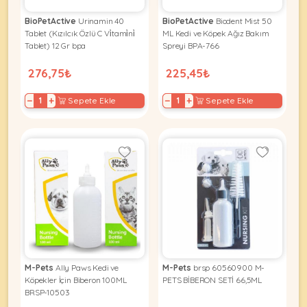
BioPetActive
Urinamin 40
BioPetActive
Biodent Mist 50
Tablet (Kızılcık Özlü C Vi̇tami̇ni̇
ML Kedi ve Köpek Ağız Bakım
Tablet) 12 Gr bpa
Spreyi BPA-766
276,75₺
225,45₺
−
+
−
+
Sepete Ekle
Sepete Ekle
M-Pets
Ally Paws Kedi ve
M-Pets
brsp 60560900 M-
Köpekler İçin Biberon 100ML
PETS BİBERON SETİ 66,5ML
BRSP-10503