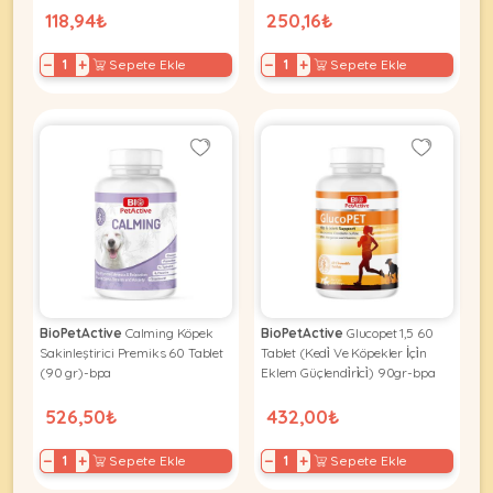
118,94₺
250,16₺
−
+
−
+
Sepete Ekle
Sepete Ekle
BioPetActive
Calming Köpek
BioPetActive
Glucopet 1,5 60
Sakinleştirici Premiks 60 Tablet
Tablet (Kedi̇ Ve Köpekler İçi̇n
(90 gr)-bpa
Eklem Güçlendi̇ri̇ci̇) 90gr-bpa
526,50₺
432,00₺
−
+
−
+
Sepete Ekle
Sepete Ekle