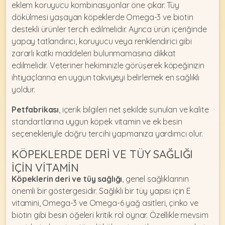
eklem koruyucu kombinasyonlar öne çıkar. Tüy
dökülmesi yaşayan köpeklerde Omega-3 ve biotin
destekli ürünler tercih edilmelidir. Ayrıca ürün içeriğinde
yapay tatlandırıcı, koruyucu veya renklendirici gibi
zararlı katkı maddeleri bulunmamasına dikkat
edilmelidir. Veteriner hekiminizle görüşerek köpeğinizin
ihtiyaçlarına en uygun takviyeyi belirlemek en sağlıklı
yoldur.
Petfabrikası
, içerik bilgileri net şekilde sunulan ve kalite
standartlarına uygun köpek vitamin ve ek besin
seçenekleriyle doğru tercihi yapmanıza yardımcı olur.
KÖPEKLERDE DERI VE TÜY SAĞLIĞI
İÇIN VITAMIN
Köpeklerin deri ve tüy sağlığı
, genel sağlıklarının
önemli bir göstergesidir. Sağlıklı bir tüy yapısı için E
vitamini, Omega-3 ve Omega-6 yağ asitleri, çinko ve
biotin gibi besin öğeleri kritik rol oynar. Özellikle mevsim