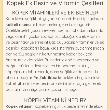
Köpek Ek Besin ve Vitamin Çeşitleri
KÖPEK VITAMINLERI VE EK BESINLER
Köpeklerin sağlıklı bir yaşam sürdürebilmesi için yalnızca
kaliteli mama
ile beslenmeleri yeterli olmayabilir.
Özellikle belirli yaşam evrelerinde, hastalık durumlarında
veya özel ihtiyaçlar söz konusu olduğunda ek vitamin
ve besin takviyelerine ihtiyaç duyulabilir. Vitaminler ve ek
besinler, köpeklerin bağışıklık sisteminin güçlenmesinden
deri ve tüy sağlığının korunmasına kadar pek çok
önemli işlevi destekler. Bu nedenle doğru zamanda ve
doğru ürünlerle desteklenen bir beslenme rutini,
köpeğinizin daha enerjik, daha sağlıklı ve daha mutlu
olmasını sağlar.
Petfabrikası
, köpekler için güvenilir ve
kaliteli vitamin ile ek besin ürünlerini bir araya getirerek
dostlarımızın ihtiyaçlarına çözüm sunuyor.
KÖPEK VITAMINI NEDIR?
Köpek vitamini
, köpeklerin günlük beslenmesinde eksik