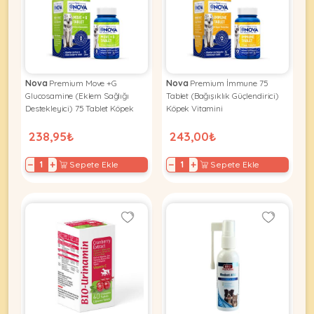
Kuş
Yatak
&
•
Ürünleri
&
Minderler
Vitamin
Minderler
&
•
•
Takviyeleri
Tüm
Tüm
Kedi
•
Nova
Premium Move +G
Nova
Premium İmmune 75
Köpek
Ürünleri
Tüm
Glucosamine (Eklem Sağlığı
Tablet (Bağışıklık Güçlendirici)
Ürünleri
Balık
Destekleyici) 75 Tablet Köpek
Köpek Vitamini
Vitamini
Ürünleri
238,95₺
243,00₺
−
+
−
+
Sepete Ekle
Sepete Ekle