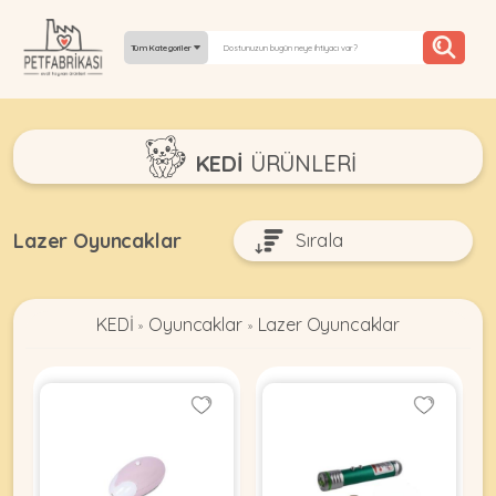
Tüm Kategoriler
YEPYENI
KEDİ
ÜRÜNLERI
ÜRÜNLER
TREND
Lazer Oyuncaklar
KAMPANYALAR
KEDİ
Oyuncaklar
Lazer Oyuncaklar
PATI PATI
»
»
PAZARTESI
BILGI
FABRIKASI