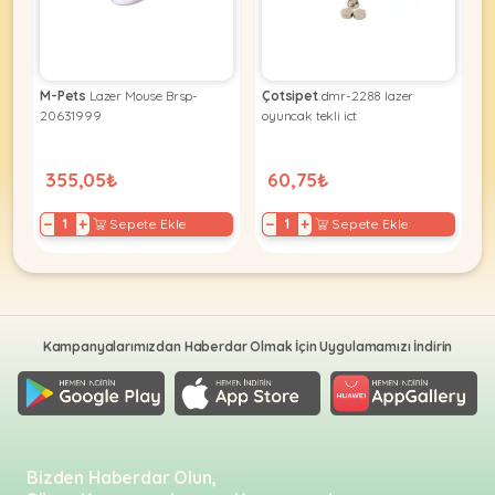
KEDI
M-Pets
Lazer Mouse Brsp-
Çotsipet
dmr-2288 lazer
20631999
oyuncak tekli ict
ÜRÜNLERI
355,05₺
60,75₺
−
+
−
+
Sepete Ekle
Sepete Ekle
•
Bakım
&
Sağlık
KÖPEK
Ürünleri
Kampanyalarımızdan Haberdar Olmak İçin Uygulamamızı İndirin
•
ÜRÜNLERI
Kedi
Aksesuar
•
Kedi
•
Bizden Haberdar Olun,
Kapısı