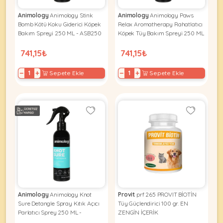
Animology
Animology Stink
Animology
Animology Paws
Bomb Kötü Koku Giderici Köpek
Relax Aromatherapy Rahatlatıcı
Bakım Spreyi 250 ML - ASB250
Köpek Tüy Bakım Spreyi 250 ML
- APR250
741,15₺
741,15₺
−
+
−
+
Sepete Ekle
Sepete Ekle
Animology
Animology Knot
Provit
prf 265 PROVIT BİOTİN
Sure Detangle Spray Kıtık Açıcı
Tüy Güçlendirici 100 gr. EN
Parlatıcı Sprey 250 ML -
ZENGİN İÇERİK
AKS250