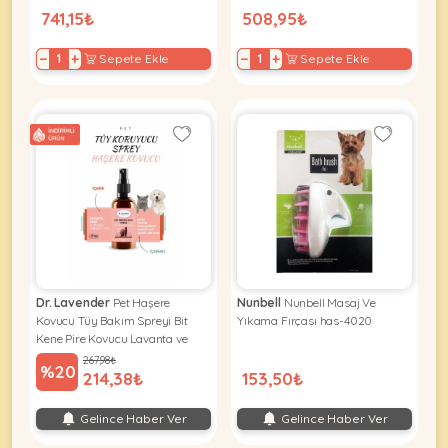
741,15₺
508,95₺
−
+
−
+
Sepete Ekle
Sepete Ekle
Dr. Lavender
Pet Haşere
Nunbell
Nunbell Masaj Ve
Kovucu Tüy Bakım Spreyi Bit
Yıkama Fırçası has-4020
Kene Pire Kovucu Lavanta ve
Portakal Kabuğu Yağlı
267,98₺
%20
214,38₺
153,50₺
Gelince Haber Ver
Gelince Haber Ver