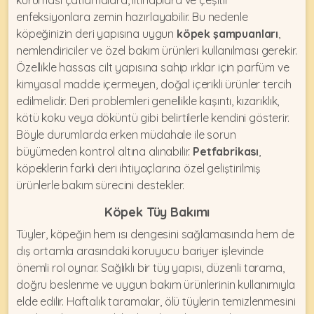
kuruması çatlamalara, iltihaplara ve çeşitli
enfeksiyonlara zemin hazırlayabilir. Bu nedenle
köpeğinizin deri yapısına uygun
köpek şampuanları
,
nemlendiriciler ve özel bakım ürünleri kullanılması gerekir.
Özellikle hassas cilt yapısına sahip ırklar için parfüm ve
kimyasal madde içermeyen, doğal içerikli ürünler tercih
edilmelidir. Deri problemleri genellikle kaşıntı, kızarıklık,
kötü koku veya döküntü gibi belirtilerle kendini gösterir.
Böyle durumlarda erken müdahale ile sorun
büyümeden kontrol altına alınabilir.
Petfabrikası
,
köpeklerin farklı deri ihtiyaçlarına özel geliştirilmiş
ürünlerle bakım sürecini destekler.
Köpek Tüy Bakımı
Tüyler
, köpeğin hem ısı dengesini sağlamasında hem de
dış ortamla arasındaki koruyucu bariyer işlevinde
önemli rol oynar. Sağlıklı bir tüy yapısı, düzenli tarama,
doğru beslenme ve uygun bakım ürünlerinin kullanımıyla
elde edilir. Haftalık taramalar, ölü tüylerin temizlenmesini