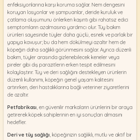
enfeksiyonlarına karşı koruma sağlar. Nem dengesini
koruyan losyonlar ve şampuanlar, deride kuruluk ve
çatlama oluşumunu önlerken kaşıntı gibi rahatsız edici
semptomların azalmasına yardımcı olur. Tüy bakım
ürünleri sayesinde tüyler daha güçlü, esnek ve parlak bir
yapıya kavuşur; bu da hem dökülmeyi azaltır hem de
köpeğin daha sağlıklı görünmesini sağlar. Ayrıca düzenli
bakım, tüyler arasında gizlenebilecek keneler veya
pireler gibi dış parazitlerin erken tespit edilmesini
kolaylaştırır. Tüy ve deri sağlığını destekleyen ürünlerin
düzenli kullanımı, köpeğin genel yaşam kalitesini
artırırken, deri hastalıklarına bağlı veteriner ziyaretlerini
de azaltır.
Petfabrikası
, en güvenilir markaların ürünlerini bir araya
getirerek köpek sahiplerinin en iyi sonuçları almasını
hedefler.
Deri ve tüy sağlığı
, köpeğinizin sağlıklı, mutlu ve aktif bir