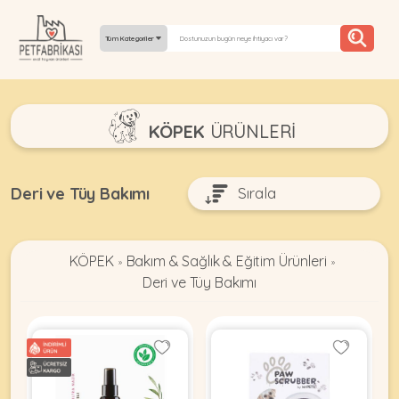
Tüm Kategoriler
YEPYENI
KÖPEK
ÜRÜNLERI
ÜRÜNLER
TREND
Deri ve Tüy Bakımı
KAMPANYALAR
KÖPEK
Bakım & Sağlık & Eğitim Ürünleri
PATI PATI
»
»
Deri ve Tüy Bakımı
PAZARTESI
BILGI
FABRIKASI