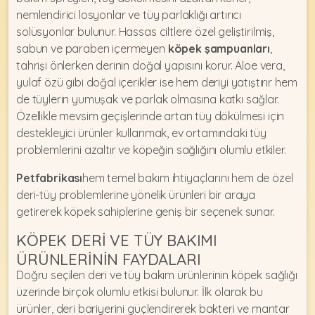
nemlendirici losyonlar ve tüy parlaklığı artırıcı
solüsyonlar bulunur. Hassas ciltlere özel geliştirilmiş,
sabun ve paraben içermeyen
köpek şampuanları
,
tahrişi önlerken derinin doğal yapısını korur. Aloe vera,
yulaf özü gibi doğal içerikler ise hem deriyi yatıştırır hem
de tüylerin yumuşak ve parlak olmasına katkı sağlar.
Özellikle mevsim geçişlerinde artan tüy dökülmesi için
destekleyici ürünler kullanmak, ev ortamındaki tüy
problemlerini azaltır ve köpeğin sağlığını olumlu etkiler.
Petfabrikası
hem temel bakım ihtiyaçlarını hem de özel
deri-tüy problemlerine yönelik ürünleri bir araya
getirerek köpek sahiplerine geniş bir seçenek sunar.
KÖPEK DERI VE TÜY BAKIMI
ÜRÜNLERININ FAYDALARI
Doğru seçilen deri ve tüy bakım ürünlerinin köpek sağlığı
üzerinde birçok olumlu etkisi bulunur. İlk olarak bu
ürünler, deri bariyerini güçlendirerek bakteri ve mantar