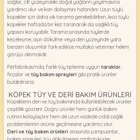
sağlar, cilt yüzeyindeki doğal yağların yayılmasına
yardımcı olur ve kan dolaşımını hızlandırır. Uzun tüylü
köpekler için daha sık tarama gerekebilirken, kısa tüylü
köpekler haftada bir kez taranarak da sağlıklı tüy
yapısını koruyabilir. Tarama sırasında tüylerde
keçeleşme, aşırı dökülme veya deri yüzeyinde yara
benzeri oluşumlar fark edilirse mutlaka veteriner hekim
görüşü alınmalıdır.
Petfabrikası'nda, farklı tüy tiplerine uygun
taraklar
,
fırçalar ve
tüy bakım spreyleri
gibi pratik ürünler
bulabilirsiniz.
KÖPEK TÜY VE DERI BAKIM ÜRÜNLERI
Köpeklerin deri ve tüy bakımında kullanılabilecek ürünler
çeşitlilik gösterir. Doğru ürünler hem günlük bakım
rutinini kolaylaştırır hem de uzun vadede ciddi sağlık
problemlerinin önüne geçilmesine yardımcı olur.
Deri ve tüy bakım ürünleri
arasında şampuanlar,
bakım spreyleri, tüy dökülmesini azaltan kürler,