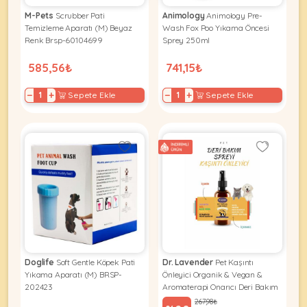
Ağızlıklar
&
M-Pets
Scrubber Pati
Animology
Animology Pre-
•
Kulübesi
Temizleme Aparatı (M) Beyaz
Wash Fox Poo Yıkama Öncesi
KUŞ
Bakım
&
Renk Brsp-60104699
Sprey 250ml
&
Balkon
585,56₺
741,15₺
Sağlık
Ağı
ÜRÜNLERI
&
•
−
+
−
+
Sepete Ekle
Sepete Ekle
Eğitim
Kedi
Ürünleri
Kumları
•
&
•
Köpek
Koku
Gaga
Aksesuar
Gidericiler
Taşları
Ürünleri
&
•
BALIK
Kumlar
Kıyafetleri
•
Kedi
•
•
ÜRÜNLERI
Tuvaleti
Kafesler
Konserveler
ve
•
Ekipmanları
•
Doglife
Soft Gentle Köpek Pati
Dr. Lavender
Pet Kaşıntı
Kafes
Kuru
Yıkama Aparatı (M) BRSP-
Önleyici Organik & Vegan &
•
Tülleri
Mamalar
•
202423
Aromaterapi Onarıcı Deri Bakım
Kıyafetleri
Spreyi
Akvaryum
267,98₺
•