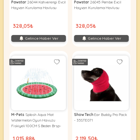
Pawstar
26044 Kahverengi Evcil
Pawstar
26045 Pembe Evcil
Hayvan Kurulama Havlusu
Hayvan Kurulama Havlusu
328,05₺
328,05₺
Gelince Haber Ver
Gelince Haber Ver
M-Pets
Splash Aqua Mat
Show Tech
Ear Buddy Pro Pack
Watermelon Oyun Havuzu
- 35STE071
Fiskiyeli 100CM S Beden Brsp-
10374599
1.015,88₺
2.119,50₺