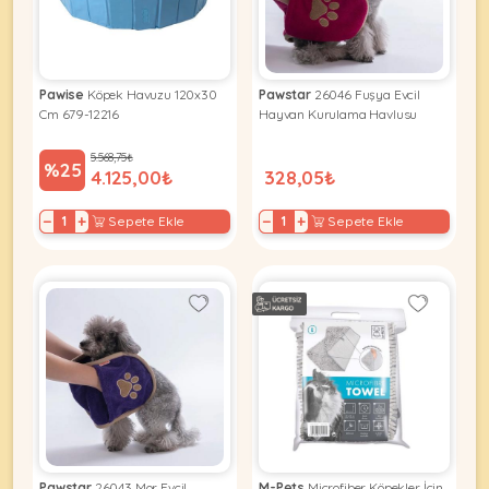
KEDI
Pawise
Köpek Havuzu 120x30
Pawstar
26046 Fuşya Evcil
Cm 679-12216
Hayvan Kurulama Havlusu
ÜRÜNLERI
5.568,75₺
%25
4.125,00₺
328,05₺
−
+
−
+
Sepete Ekle
Sepete Ekle
•
Bakım
&
Sağlık
KÖPEK
Ürünleri
•
ÜRÜNLERI
Kedi
Aksesuar
•
Kedi
•
Kapısı
Pawstar
26043 Mor Evcil
M-Pets
Microfiber Köpekler İçin