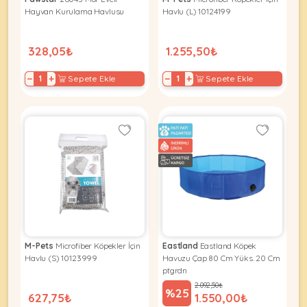
Ağızlıklar
&
Hayvan Kurulama Havlusu
Havlu (L) 10124199
•
Kulübesi
KUŞ
Bakım
&
328,05₺
1.255,50₺
&
Balkon
Sağlık
Ağı
ÜRÜNLERI
−
+
−
+
Sepete Ekle
Sepete Ekle
&
•
Eğitim
Kedi
Ürünleri
Kumları
•
&
•
Köpek
Koku
Gaga
Aksesuar
Gidericiler
Taşları
Ürünleri
&
•
BALIK
Kumlar
Kıyafetleri
•
Kedi
•
•
ÜRÜNLERI
Tuvaleti
Kafesler
Konserveler
ve
M-Pets
Microfiber Köpekler İçin
Eastland
Eastland Köpek
•
Ekipmanları
•
Havlu (S) 10123999
Havuzu Çap 80 Cm Yüks. 20 Cm
Kafes
ptgrdn
Kuru
•
Tülleri
2.092,50₺
Mamalar
•
%25
Kıyafetleri
627,75₺
1.550,00₺
Akvaryum
•