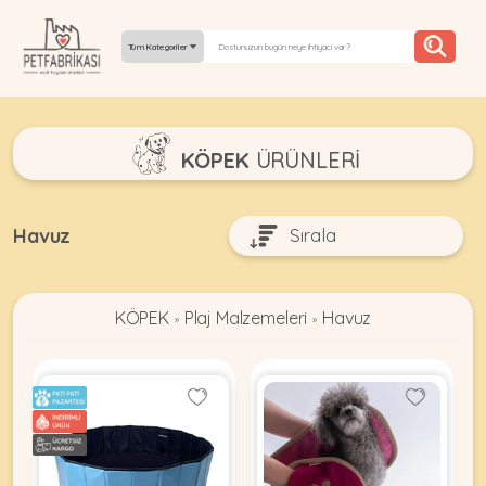
Tüm Kategoriler
YEPYENI
KÖPEK
ÜRÜNLERI
ÜRÜNLER
TREND
Havuz
KAMPANYALAR
KÖPEK
Plaj Malzemeleri
Havuz
PATI PATI
»
»
PAZARTESI
BILGI
FABRIKASI