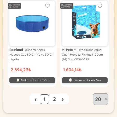
Eastland
Eastland Köpek
M-Pets
M-Pets Splash Aqua
Havuzu Çap 80 Cm Yüks. 30 Cm
Oyun Havuzu Fiskiyeli 150cm
ptgrdn
(M) Brsp-10366399
2.394,23₺
1.604,14₺
Gelince Haber Ver
Gelince Haber Ver
‹
›
2
1