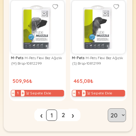
M-Pets
M-Pets Flexi Bez Ağızlık
M-Pets
M-Pets Flexi Bez Ağızlık
(M) Brsp-10812299
(S) Brsp-10812199
509,96₺
465,08₺
−
+
−
+
Sepete Ekle
Sepete Ekle
‹
›
2
1