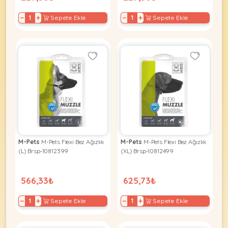
−
+
−
+
Sepete Ekle
Sepete Ekle
M-Pets
M-Pets Flexi Bez Ağızlık
M-Pets
M-Pets Flexi Bez Ağızlık
(L) Brsp-10812399
(XL) Brsp-10812499
566,33₺
625,73₺
−
+
−
+
Sepete Ekle
Sepete Ekle