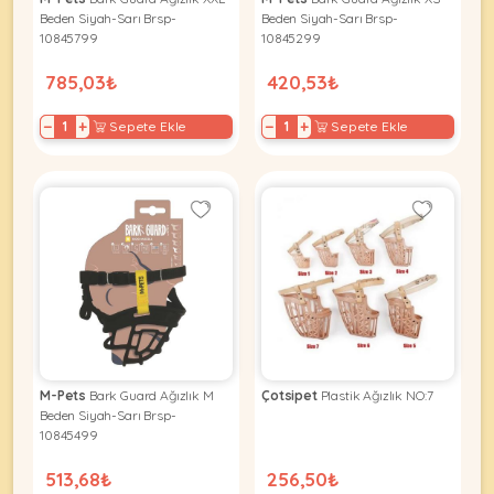
Ağızlıklar
&
Beden Siyah-Sarı Brsp-
Beden Siyah-Sarı Brsp-
•
10845799
10845299
Kulübesi
KUŞ
Bakım
&
785,03₺
420,53₺
&
Balkon
Sağlık
Ağı
ÜRÜNLERI
−
+
−
+
Sepete Ekle
Sepete Ekle
&
•
Eğitim
Kedi
Ürünleri
Kumları
•
&
•
Köpek
Koku
Gaga
Aksesuar
Gidericiler
Taşları
Ürünleri
&
•
BALIK
Kumlar
Kıyafetleri
•
Kedi
•
•
ÜRÜNLERI
Tuvaleti
Kafesler
Konserveler
ve
M-Pets
Bark Guard Ağızlık M
Çotsipet
Plastik Ağızlık NO:7
•
Ekipmanları
•
Beden Siyah-Sarı Brsp-
Kafes
10845499
Kuru
•
Tülleri
Mamalar
•
Kıyafetleri
513,68₺
256,50₺
Akvaryum
•