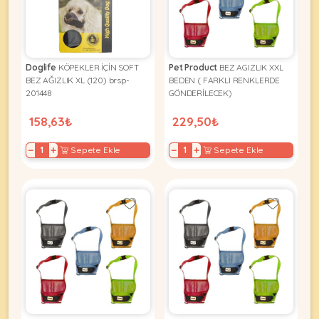
Kuş
Yatak
&
•
Ürünleri
&
Minderler
Vitamin
Minderler
&
•
•
Takviyeleri
Tüm
Doglife
KÖPEKLER İÇİN SOFT
Pet Product
BEZ AGIZLIK XXL
Tüm
Kedi
•
BEZ AĞIZLIK XL (120) brsp-
BEDEN ( FARKLI RENKLERDE
Köpek
Ürünleri
201448
GÖNDERİLECEK)
Tüm
Ürünleri
Balık
158,63₺
229,50₺
Ürünleri
−
+
−
+
Sepete Ekle
Sepete Ekle