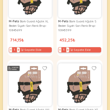
KEDI
M-Pets
Bark Guard Ağızlık XL
M-Pets
Bark Guard Ağızlık S
Beden Siyah-Sarı Renk Brsp-
Beden Siyah-Sarı Renk Brsp-
ÜRÜNLERI
10845699
10845399
714,15₺
452,25₺
−
+
−
+
Sepete Ekle
Sepete Ekle
•
Bakım
&
Sağlık
KÖPEK
Ürünleri
•
ÜRÜNLERI
Kedi
Aksesuar
•
Kedi
•
Kapısı
M-Pets
Bark Guard Ağızlık XXL
M-Pets
Bark Guard Ağızlık XS