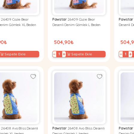
r
26409 Cozie Bear
Pawstar
26409 Cozie Bear
Pawstar
Denim Gömlek XL Beden
Desenli Denim Gömlek L Beden
Desenli 
90₺
504,90₺
504,
−
+
−
+
Sepete Ekle
Sepete Ekle
r
26408 Avo Bliss Desenli
Pawstar
26408 Avo Bliss Desenli
Pawstar
ömlek XL beden
Denim Gömlek L beden
Denim Gö