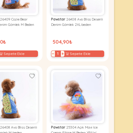
26409 Cozie Bear
Pawstar
26408 Avo Bliss Desenli
Denim Gömlek M Beden
Denim Gömlek 2XL beden
90₺
504,90₺
−
+
Sepete Ekle
Sepete Ekle
26408 Avo Bliss Desenli
Pawstar
25304 Açık Mavi Ice
mlek M beden
Cream Elbise M Beden YPAW