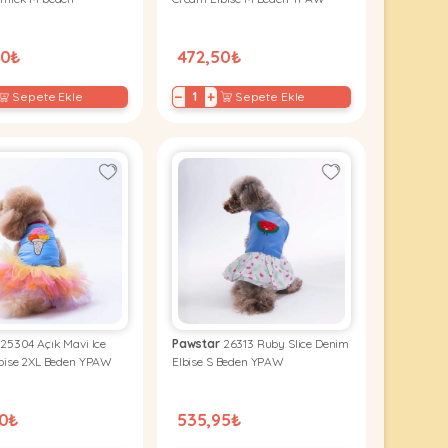
90₺
472,50₺
−
+
Sepete Ekle
Sepete Ekle
25304 Açık Mavi Ice
Pawstar
26313 Ruby Slice Denim
bise 2XL Beden YPAW
Elbise S Beden YPAW
50₺
535,95₺