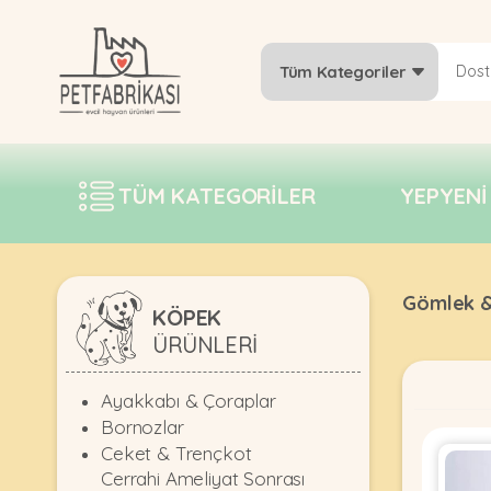
Tüm Kategoriler
YEPYENI
ÜRÜNLER
TÜM KATEGORILER
YEPYENI
TREND
KAMPANYALAR
PATI PATI
Gömlek &
PAZARTESI
KÖPEK
ÜRÜNLERI
BILGI
FABRIKASI
Ayakkabı & Çoraplar
Bornozlar
Ceket & Trençkot
Cerrahi Ameliyat Sonrası