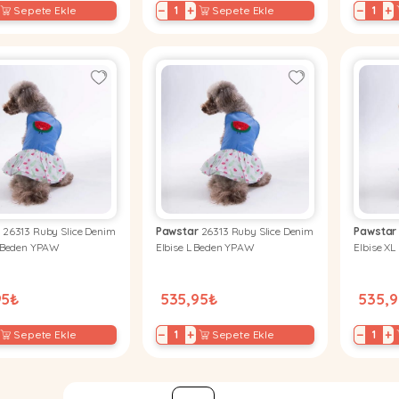
−
+
−
+
Sepete Ekle
Sepete Ekle
r
26313 Ruby Slice Denim
Pawstar
26313 Ruby Slice Denim
Pawstar
M Beden YPAW
Elbise L Beden YPAW
Elbise X
95₺
535,95₺
535,
−
+
−
+
Sepete Ekle
Sepete Ekle