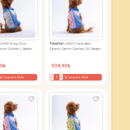
26410 Ruby Slice
Pawstar
26409 Cozie Bear
Denim Gömlek L Beden
Desenli Denim Gömlek 2XL Beden
90₺
504,90₺
−
+
Sepete Ekle
Sepete Ekle