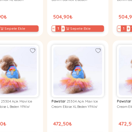
90₺
504,90₺
504,
−
+
−
+
Sepete Ekle
Sepete Ekle
r
25304 Açık Mavi Ice
Pawstar
25304 Açık Mavi Ice
Pawstar
bise L Beden YPAW
Cream Elbise XL Beden YPAW
Cream El
50₺
472,50₺
472,