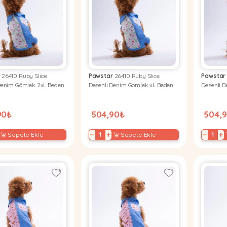
r
26410 Ruby Slice
Pawstar
26410 Ruby Slice
Pawstar
Denim Gömlek 2xL Beden
Desenli Denim Gömlek xL Beden
Desenli 
90₺
504,90₺
504,
−
+
−
+
Sepete Ekle
Sepete Ekle