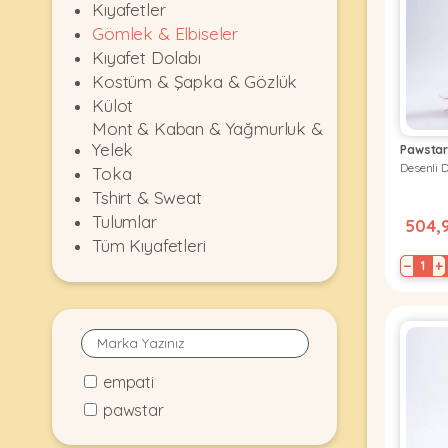
Kıyafetler
KEDI
Gömlek & Elbiseler
Kıyafet Dolabı
Kostüm & Şapka & Gözlük
ÜRÜNLERI
Külot
Mont & Kaban & Yağmurluk &
Yelek
Pawsta
Desenli 
Toka
•
Bakım
Tshirt & Sweat
&
Tulumlar
504,
Sağlık
Tüm Kıyafetleri
KÖPEK
Ürünleri
−
+
•
ÜRÜNLERI
Kedi
Aksesuar
•
empati
Kedi
•
Kapısı
pawstar
Ağızlıklar
&
•