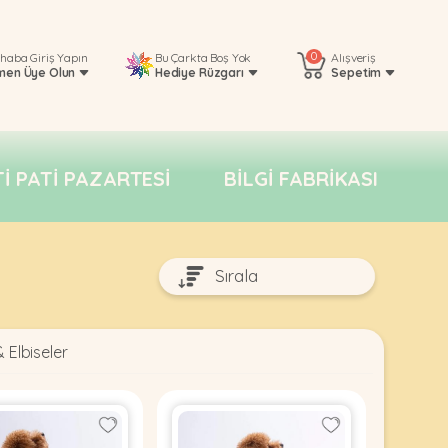
0
rhaba
Giriş Yapın
Bu Çarkta Boş Yok
Alışveriş
men Üye Olun
Hediye Rüzgarı
Sepetim
TI PATI PAZARTESI
BILGI FABRIKASI
 Elbiseler