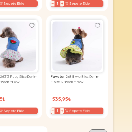
−
+
Sepete Ekle
Sepete Ekle
26313 Ruby Slice Denim
Pawstar
26311 Avo Bliss Denim
L Beden YPAW
Elbise S Beden YPAW
95₺
535,95₺
−
+
Sepete Ekle
Sepete Ekle