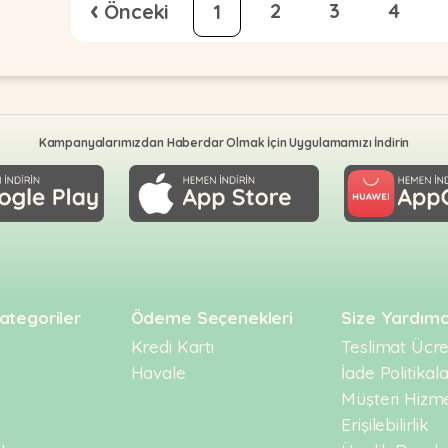
‹
2
3
4
1
Kampanyalarımızdan Haberdar Olmak İçin Uygulamamızı İndirin
ategoriler
Ödeme Seçenekleri
Size Yardımc
Kredi Kartı
Teslimat Ücret
Havale
İade Politikala
Müşteri Hizme
Erişilebilirlik