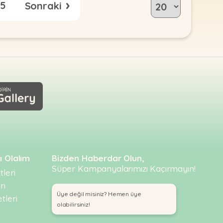
›
5
ı Olalım
Bizden Haberdar Olun,
Süper Kampanyalarımızı Kaçırmayın!
leri
rı
Üye değil misiniz? Hemen üye
tleri
olabilirsiniz!