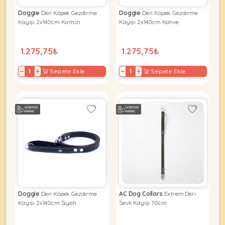
Ağızlıklar
&
Doggie
Deri Köpek Gezdirme
Doggie
Deri Köpek Gezdirme
•
Kulübesi
Kayışı 2x140cm Kırmızı
Kayışı 2x140cm Kahve
KUŞ
Bakım
&
&
Balkon
Sağlık
1.275,75₺
1.275,75₺
Ağı
ÜRÜNLERI
&
•
Eğitim
−
+
−
+
Sepete Ekle
Sepete Ekle
Kedi
Ürünleri
Kumları
•
&
•
Köpek
Koku
Gaga
Aksesuar
Gidericiler
Taşları
Ürünleri
&
•
BALIK
Kumlar
Kıyafetleri
•
Kedi
•
•
ÜRÜNLERI
Tuvaleti
Kafesler
Konserveler
ve
•
Ekipmanları
•
Doggie
Deri Köpek Gezdirme
AC Dog Collars
Extrem Deri
Kafes
Kuru
Kayışı 2x140cm Siyah
Sevk Kayışı 70cm
•
Tülleri
Mamalar
•
Kıyafetleri
Akvaryum
•