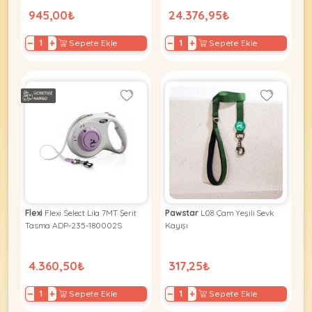
945,00₺
24.376,95₺
−
+
−
+
Sepete Ekle
Sepete Ekle
Flexi
Flexi Select Lila 7MT Şerit
Pawstar
L08 Çam Yeşili Sevk
Tasma ADP-235-180002S
Kayışı
4.360,50₺
317,25₺
−
+
−
+
Sepete Ekle
Sepete Ekle