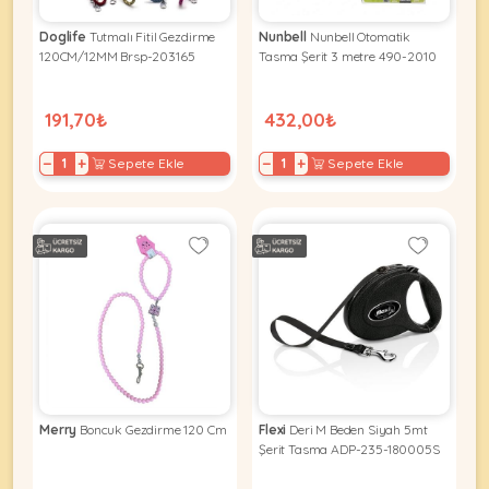
Doglife
Tutmalı Fitil Gezdirme
Nunbell
Nunbell Otomatik
120CM/12MM Brsp-203165
Tasma Şerit 3 metre 490-2010
191,70₺
432,00₺
−
+
−
+
Sepete Ekle
Sepete Ekle
Merry
Boncuk Gezdirme 120 Cm
Flexi
Deri M Beden Siyah 5mt
Şerit Tasma ADP-235-180005S