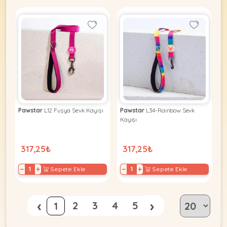
Pawstar
L12 Fuşya Sevk Kayışı
Pawstar
L34-Rainbow Sevk
Kayışı
317,25₺
317,25₺
−
+
−
+
Sepete Ekle
Sepete Ekle
‹
›
2
3
4
5
1