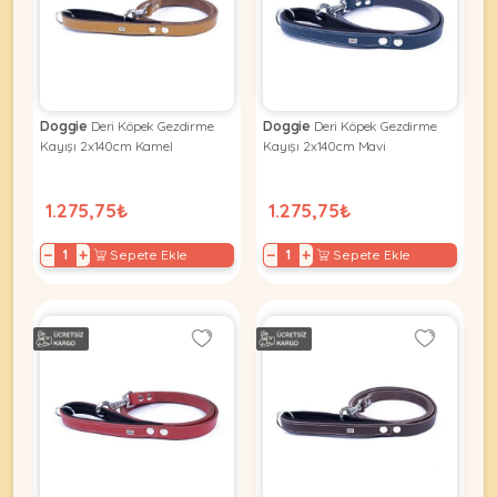
KEDI
Doggie
Deri Köpek Gezdirme
Doggie
Deri Köpek Gezdirme
ÜRÜNLERI
Kayışı 2x140cm Kamel
Kayışı 2x140cm Mavi
1.275,75₺
1.275,75₺
•
−
+
−
+
Sepete Ekle
Sepete Ekle
Bakım
&
Sağlık
KÖPEK
Ürünleri
•
ÜRÜNLERI
Kedi
Aksesuar
•
Kedi
•
Kapısı