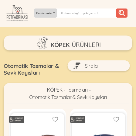
Tüm Kategoriler
YEPYENI
KÖPEK
ÜRÜNLERI
ÜRÜNLER
TREND
Otomatik Tasmalar &
Sevk Kayışları
KAMPANYALAR
PATI PATI
KÖPEK
Tasmaları
»
»
PAZARTESI
Otomatik Tasmalar & Sevk Kayışları
BILGI
FABRIKASI