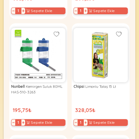
−
+
−
+
Sepete Ekle
Sepete Ekle
Nunbell
Kemirgen Suluk 80ML
Chipsi
Limonlu Talaş 15 Lt
HAS-510-3263
195,75₺
328,05₺
−
+
−
+
Sepete Ekle
Sepete Ekle