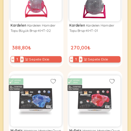
KEDI
Kardelen
Kardelen Hamster
Kardelen
Kardelen Hamster
Topu Büyük Brsp-KHT-02
Topu Brsp-KHT-01
ÜRÜNLERI
388,80₺
270,00₺
−
+
−
+
Sepete Ekle
Sepete Ekle
•
Bakım
&
Sağlık
KÖPEK
Ürünleri
•
ÜRÜNLERI
Kedi
Aksesuar
•
Kedi
•
Kapısı
M-Pets
Hamicar Hamster Oyun
M-Pets
Hamicar Hamster Oyun