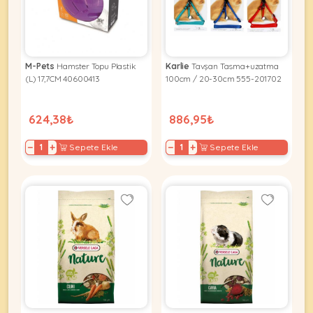
Kuş
Yatak
&
•
Ürünleri
&
Minderler
Vitamin
Minderler
&
•
•
Takviyeleri
Tüm
M-Pets
Hamster Topu Plastik
Karlie
Tavşan Tasma+uzatma
Tüm
Kedi
•
(L) 17,7CM 40600413
100cm / 20-30cm 555-201702
Köpek
Ürünleri
Tüm
Ürünleri
Balık
624,38₺
886,95₺
Ürünleri
−
+
−
+
Sepete Ekle
Sepete Ekle