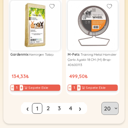
Gardenmix
Kemirgen Talaşı
M-Pets
Training Metal Hamster
Çarkı Ayaklı 18 CM (M) Brsp-
40600113
134,33₺
499,50₺
−
+
−
+
Sepete Ekle
Sepete Ekle
‹
›
2
3
4
1