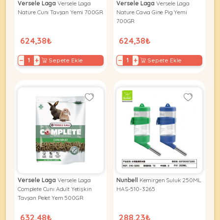
Versele Laga
Versele Laga
Versele Laga
Versele Laga
Nature Cunı Tavşan Yemi 700GR
Nature Cavıa Gine Pig Yemi
700GR
624,38₺
624,38₺
−
+
−
+
Sepete Ekle
Sepete Ekle
Versele Laga
Versele Laga
Nunbell
Kemirgen Suluk 250ML
Complete Cunı Adult Yetişkin
HAS-510-3265
Tavşan Pelet Yem 500GR
632,48₺
288,23₺