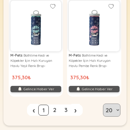
M-Pets
Bathtime Kedi ve
M-Pets
Bathtime Kedi ve
Köpekler İçin Hızlı Kuruyan
Köpekler İçin Hızlı Kuruyan
Havlu Yeşil Renk Brsp-
Havlu Pembe Renk Brsp-
60106203
60105907
375,30₺
375,30₺
Gelince Haber Ver
Gelince Haber Ver
‹
›
2
3
1