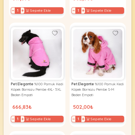
−
+
−
+
Sepete Ekle
Sepete Ekle
Pet Elegante
%100 Pamuk Kedi
Pet Elegante
%100 Pamuk Kedi
Köpek Bornozu Pembe 4XL- 5XL
Köpek Bornozu Pembe S-M
Beden Empati
Beden Empati
666,83₺
502,00₺
−
+
−
+
Sepete Ekle
Sepete Ekle