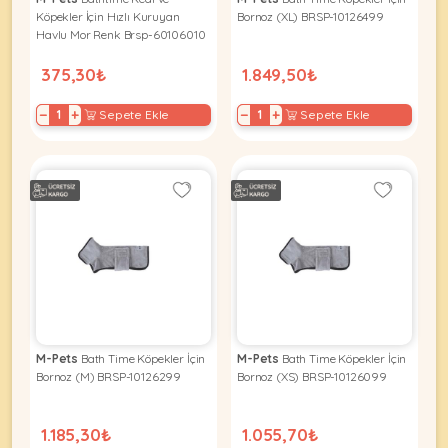
Ağızlıklar
&
Köpekler İçin Hızlı Kuruyan
Bornoz (XL) BRSP-10126499
•
Havlu Mor Renk Brsp-60106010
Kulübesi
KUŞ
Bakım
&
375,30₺
1.849,50₺
&
Balkon
Sağlık
Ağı
ÜRÜNLERI
−
+
−
+
Sepete Ekle
Sepete Ekle
&
•
Eğitim
Kedi
Ürünleri
Kumları
•
&
•
Köpek
Koku
Gaga
Aksesuar
Gidericiler
Taşları
Ürünleri
&
•
BALIK
Kumlar
Kıyafetleri
•
Kedi
•
•
ÜRÜNLERI
Tuvaleti
Kafesler
Konserveler
ve
M-Pets
Bath Time Köpekler İçin
M-Pets
Bath Time Köpekler İçin
•
Ekipmanları
•
Bornoz (M) BRSP-10126299
Bornoz (XS) BRSP-10126099
Kafes
Kuru
•
Tülleri
Mamalar
•
Kıyafetleri
1.185,30₺
1.055,70₺
Akvaryum
•