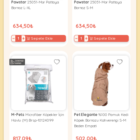
Pawstar
25051-Mor Pattaya
Pawstar
25051-Mor Pattaya
Bornoz L-XL
Bornoz S-M
634,50₺
634,50₺
−
+
−
+
Sepete Ekle
Sepete Ekle
M-Pets
Microfiber Köpekler İçin
Pet Elegante
%100 Pamuk Kedi
Havlu (M) Brsp-10124099
Köpek Bornozu Kahverengi S-M
Beden Empati
817,09₺
502,00₺