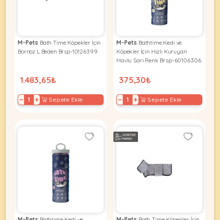
KEDI
M-Pets
Bath Time Köpekler İçin
M-Pets
Bathtime Kedi ve
Bornoz L Beden Brsp-10126399
Köpekler İçin Hızlı Kuruyan
ÜRÜNLERI
Havlu Sarı Renk Brsp-60106306
1.483,65₺
375,30₺
−
+
−
+
Sepete Ekle
Sepete Ekle
•
Bakım
&
Sağlık
KÖPEK
Ürünleri
•
ÜRÜNLERI
Kedi
Aksesuar
•
Kedi
•
Kapısı
M-Pets
Bathtime Kedi ve
M-Pets
Bath Time Köpekler İçin