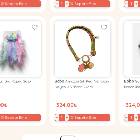
−
+
−
+
Sepete Ekle
Sepete Ekle
y Toka Köpek Süsü
Bobo
Amazon Şık Kedi Ve Köpek
Bobo
Güm
Kolyesi XS Beden 27cm
Beden 4
00₺
324,00₺
324,
−
+
−
+
Sepete Ekle
Sepete Ekle