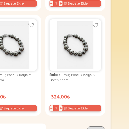
−
+
Sepete Ekle
Sepete Ekle
üş Boncuk Kolye M
Bobo
Gümüş Boncuk Kolye S
5cm
Beden 35cm
00₺
324,00₺
−
+
Sepete Ekle
Sepete Ekle