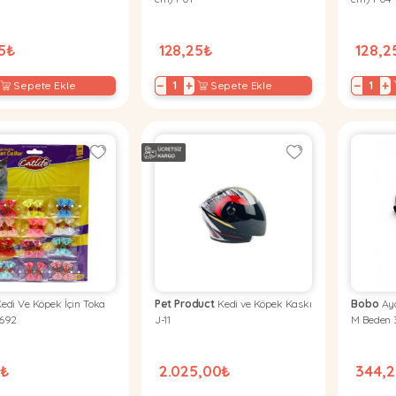
25₺
128,25₺
128,2
−
+
−
+
Sepete Ekle
Sepete Ekle
edi Ve Köpek İçin Toka
Pet Product
Kedi ve Köpek Kaskı
Bobo
Aya
1692
J-11
M Beden
5₺
2.025,00₺
344,