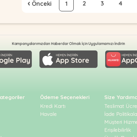
‹
2
3
4
1
Kampanyalarımızdan Haberdar Olmak İçin Uygulamamızı İndirin
ategoriler
Ödeme Seçenekleri
Size Yardımc
Kredi Kartı
Teslimat Ücret
Havale
İade Politikala
Müşteri Hizme
Erişilebilirlik