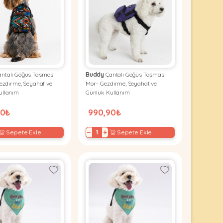
ntalı Göğüs Tasması
Buddy
Çantalı Göğüs Tasması
Gezdirme, Seyahat ve
Mor– Gezdirme, Seyahat ve
ullanım
Günlük Kullanım
90₺
990,90₺
−
+
Sepete Ekle
Sepete Ekle