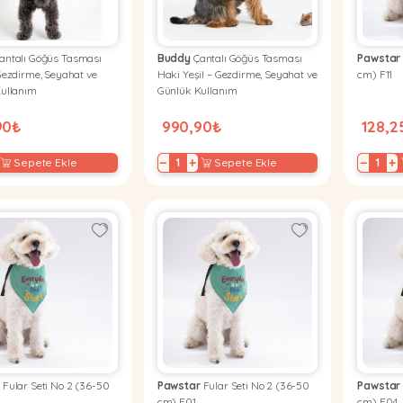
antalı Göğüs Tasması
Buddy
Çantalı Göğüs Tasması
Pawstar
Gezdirme, Seyahat ve
Haki Yeşil – Gezdirme, Seyahat ve
cm) F11
ullanım
Günlük Kullanım
90₺
990,90₺
128,2
−
+
−
+
Sepete Ekle
Sepete Ekle
r
Fular Seti No 2 (36-50
Pawstar
Fular Seti No 2 (36-50
Pawstar
cm) F01
cm) F04