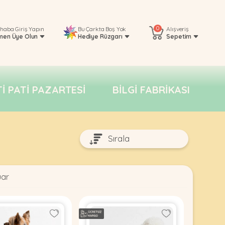
0
rhaba
Giriş Yapın
Bu Çarkta Boş Yok
Alışveriş
men Üye Olun
Hediye Rüzgarı
Sepetim
TI PATI PAZARTESI
BILGI FABRIKASI
uar