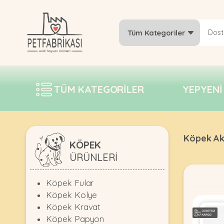
Tüm Kategoriler
YEPYENI
ÜRÜNLER
TÜM KATEGORILER
YEPYENI
TREND
KAMPANYALAR
PATI PATI
Köpek Ak
PAZARTESI
KÖPEK
ÜRÜNLERI
BILGI
FABRIKASI
Köpek Fular
Köpek Kolye
Köpek Kravat
Köpek Papyon