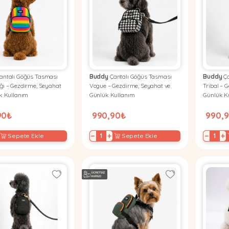
antalı Göğüs Tasması
Buddy
Çantalı Göğüs Tasması
Buddy
Ça
ı – Gezdirme, Seyahat
Vogue – Gezdirme, Seyahat ve
Tribal – 
k Kullanım
Günlük Kullanım
Günlük K
90₺
990,90₺
990,
−
+
−
+
Sepete Ekle
Sepete Ekle