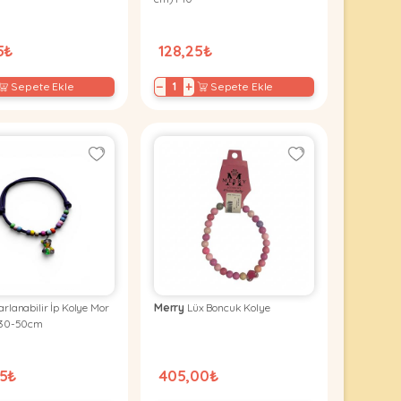
5₺
128,25₺
−
+
Sepete Ekle
Sepete Ekle
rlanabilir İp Kolye Mor
Merry
Lüx Boncuk Kolye
 30-50cm
25₺
405,00₺