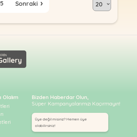
›
5
ı Olalım
Bizden Haberdar Olun,
Süper Kampanyalarımızı Kaçırmayın!
leri
rı
Üye değil misiniz? Hemen üye
tleri
olabilirsiniz!