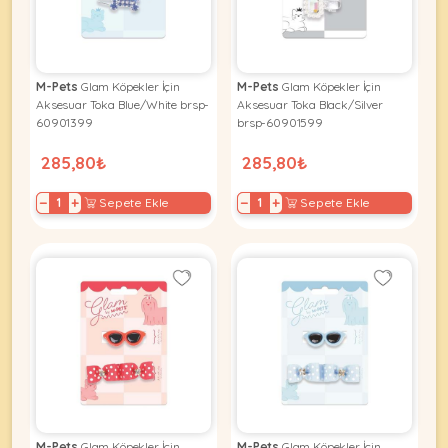
KEDI
M-Pets
Glam Köpekler İçin
M-Pets
Glam Köpekler İçin
Aksesuar Toka Blue/White brsp-
Aksesuar Toka Black/Silver
ÜRÜNLERI
60901399
brsp-60901599
285,80₺
285,80₺
−
+
−
+
Sepete Ekle
Sepete Ekle
•
Bakım
&
Sağlık
KÖPEK
Ürünleri
•
ÜRÜNLERI
Kedi
Aksesuar
•
Kedi
•
Kapısı
M-Pets
Glam Köpekler İçin
M-Pets
Glam Köpekler İçin