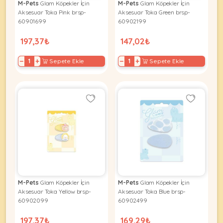
M-Pets
Glam Köpekler İçin
M-Pets
Glam Köpekler İçin
Aksesuar Toka Pink brsp-
Aksesuar Toka Green brsp-
60901699
60902199
197,37₺
147,02₺
−
+
−
+
Sepete Ekle
Sepete Ekle
M-Pets
Glam Köpekler İçin
M-Pets
Glam Köpekler İçin
Aksesuar Toka Yellow brsp-
Aksesuar Toka Blue brsp-
60902099
60902499
197,37₺
169,29₺