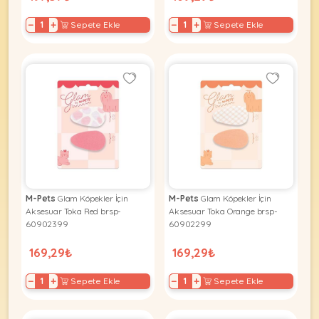
−
+
−
+
Sepete Ekle
Sepete Ekle
M-Pets
Glam Köpekler İçin
M-Pets
Glam Köpekler İçin
Aksesuar Toka Red brsp-
Aksesuar Toka Orange brsp-
60902399
60902299
169,29₺
169,29₺
−
+
−
+
Sepete Ekle
Sepete Ekle