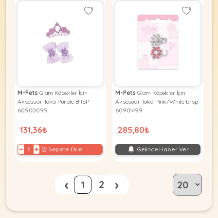
M-Pets
Glam Köpekler İçin
M-Pets
Glam Köpekler İçin
Aksesuar Toka Purple BRSP-
Aksesuar Toka Pink/White brsp-
60900099
60901499
131,36₺
285,80₺
−
+
Sepete Ekle
Gelince Haber Ver
‹
›
2
1