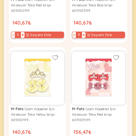
Ağızlıklar
&
Aksesuar Toka Red brsp-
Aksesuar Toka Blue brsp-
•
60900299
60900399
Kulübesi
KUŞ
Bakım
&
140,67₺
140,67₺
&
Balkon
Sağlık
Ağı
ÜRÜNLERI
−
+
−
+
Sepete Ekle
Sepete Ekle
&
•
Eğitim
Kedi
Ürünleri
Kumları
•
&
•
Köpek
Koku
Gaga
Aksesuar
Gidericiler
Taşları
Ürünleri
&
•
BALIK
Kumlar
Kıyafetleri
•
Kedi
•
•
ÜRÜNLERI
Tuvaleti
Kafesler
Konserveler
ve
M-Pets
Glam Köpekler İçin
M-Pets
Glam Köpekler İçin
•
Ekipmanları
•
Aksesuar Toka Yellow brsp-
Aksesuar Toka Red brsp-
Kafes
60900199
60900599
Kuru
•
Tülleri
Mamalar
•
Kıyafetleri
140,67₺
156,47₺
Akvaryum
•