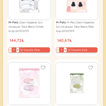
Kuş
Yatak
&
•
Ürünleri
&
Minderler
Vitamin
Minderler
&
•
•
Takviyeleri
Tüm
M-Pets
Glam Köpekler İçin
M-Pets
M-Pets Glam Köpekler
Tüm
Kedi
•
Aksesuar Toka Black/White
İçin Aksesuar Toka Black/Red
Köpek
Ürünleri
brsp-60901299
bsp-60901199
Tüm
Ürünleri
Balık
144,72₺
140,67₺
Ürünleri
−
+
−
+
Sepete Ekle
Sepete Ekle