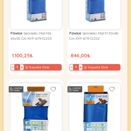
KEDI
Pawise
Serinletici Mat Md
Pawise
Serinletici Mat M 50x40
ÜRÜNLERI
65x50 Cm KYP-679-12203
Cm KYP-679-12202
1.100,25₺
846,00₺
•
−
+
−
+
Sepete Ekle
Sepete Ekle
Bakım
&
Sağlık
KÖPEK
Ürünleri
•
ÜRÜNLERI
Kedi
Aksesuar
•
Kedi
•
Kapısı