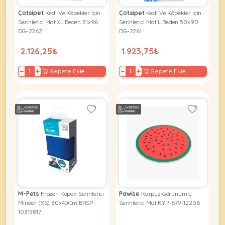
Ağızlıklar
&
Çotsipet
Kedi Ve Köpekler İçin
Çotsipet
Kedi Ve Köpekler İçin
•
Kulübesi
Serinletici Mat XL Beden 81x96
Serinletici Mat L Beden 50x90
KUŞ
Bakım
&
DG-2262
DG-2261
&
Balkon
Sağlık
2.126,25₺
1.923,75₺
Ağı
ÜRÜNLERI
&
•
Eğitim
−
+
−
+
Sepete Ekle
Sepete Ekle
Kedi
Ürünleri
Kumları
•
&
•
Köpek
Koku
Gaga
Aksesuar
Gidericiler
Taşları
Ürünleri
&
•
BALIK
Kumlar
Kıyafetleri
•
Kedi
•
•
ÜRÜNLERI
Tuvaleti
Kafesler
Konserveler
ve
•
Ekipmanları
•
M-Pets
Frozen Köpek Serinletici
Pawise
Karpuz Görünümlü
Kafes
Kuru
Minder (XS) 30x40Cm BRSP-
Serinletici Mat KYP-679-12206
•
Tülleri
Mamalar
•
10315817
Kıyafetleri
Akvaryum
•