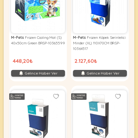
Kuş
Yatak
&
•
Ürünleri
&
Minderler
Vitamin
Minderler
&
•
•
Takviyeleri
Tüm
Tüm
Kedi
•
Köpek
M-Pets
Frozen Cooling Mat (S)
M-Pets
Frozen Köpek Serinletici
Ürünleri
Tüm
40x50cm Green BRSP-10365599
Minder (XL) 110X70CM BRSP-
Ürünleri
Balık
10364517
Ürünleri
448,20₺
2.127,60₺
Gelince Haber Ver
Gelince Haber Ver