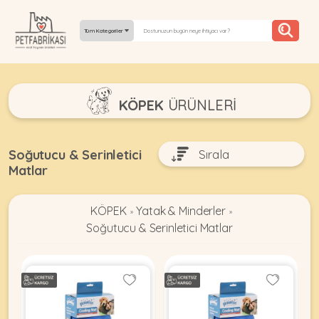
Tüm Kategoriler
YEPYENI
KÖPEK
ÜRÜNLERI
ÜRÜNLER
TREND
Soğutucu & Serinletici
Matlar
KAMPANYALAR
PATI PATI
KÖPEK
Yatak & Minderler
»
»
PAZARTESI
Soğutucu & Serinletici Matlar
BILGI
FABRIKASI