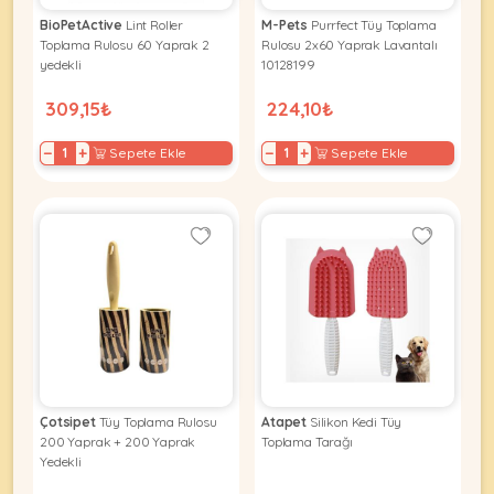
Ağızlıklar
&
BioPetActive
Lint Roller
M-Pets
Purrfect Tüy Toplama
•
Kulübesi
Toplama Rulosu 60 Yaprak 2
Rulosu 2x60 Yaprak Lavantalı
KUŞ
Bakım
&
yedekli
10128199
&
Balkon
309,15₺
224,10₺
Sağlık
Ağı
ÜRÜNLERI
&
•
−
+
−
+
Sepete Ekle
Sepete Ekle
Eğitim
Kedi
Ürünleri
Kumları
•
&
•
Köpek
Koku
Gaga
Aksesuar
Gidericiler
Taşları
Ürünleri
&
•
BALIK
Kumlar
Kıyafetleri
•
Kedi
•
•
ÜRÜNLERI
Tuvaleti
Kafesler
Konserveler
ve
•
Ekipmanları
•
Çotsipet
Tüy Toplama Rulosu
Atapet
Silikon Kedi Tüy
Kafes
Kuru
200 Yaprak + 200 Yaprak
Toplama Tarağı
•
Tülleri
Mamalar
•
Yedekli
Kıyafetleri
Akvaryum
•