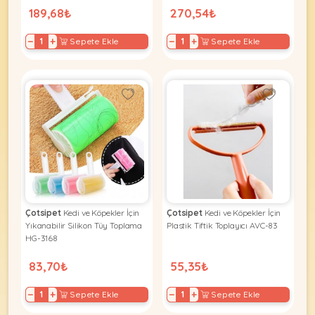
189,68₺
270,54₺
−
+
−
+
Sepete Ekle
Sepete Ekle
Çotsipet
Kedi ve Köpekler İçin
Çotsipet
Kedi ve Köpekler İçin
Yıkanabilir Silikon Tüy Toplama
Plastik Tiftik Toplayıcı AVC-83
HG-3168
83,70₺
55,35₺
−
+
−
+
Sepete Ekle
Sepete Ekle