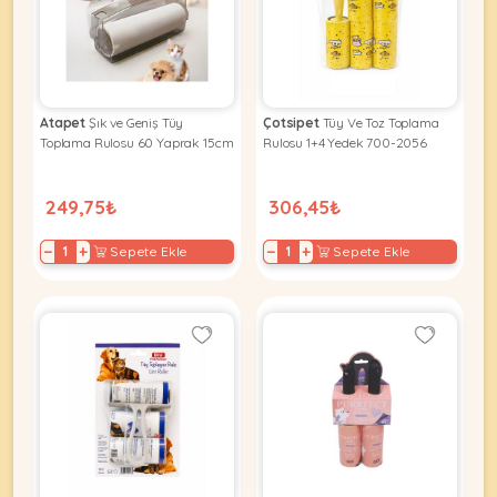
KEDI
Atapet
Şık ve Geniş Tüy
Çotsipet
Tüy Ve Toz Toplama
ÜRÜNLERI
Toplama Rulosu 60 Yaprak 15cm
Rulosu 1+4 Yedek 700-2056
249,75₺
306,45₺
•
−
+
−
+
Sepete Ekle
Sepete Ekle
Bakım
&
Sağlık
KÖPEK
Ürünleri
•
ÜRÜNLERI
Kedi
Aksesuar
•
Kedi
•
Kapısı