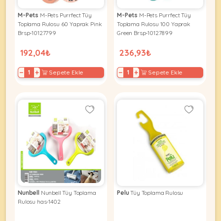
M-Pets
M-Pets Purrfect Tüy
M-Pets
M-Pets Purrfect Tüy
Toplama Rulosu 60 Yaprak Pink
Toplama Rulosu 100 Yaprak
Brsp-10127799
Green Brsp-10127899
192,04₺
236,93₺
−
+
−
+
Sepete Ekle
Sepete Ekle
Nunbell
Nunbell Tüy Toplama
Pelu
Tüy Toplama Rulosu
Rulosu has-1402