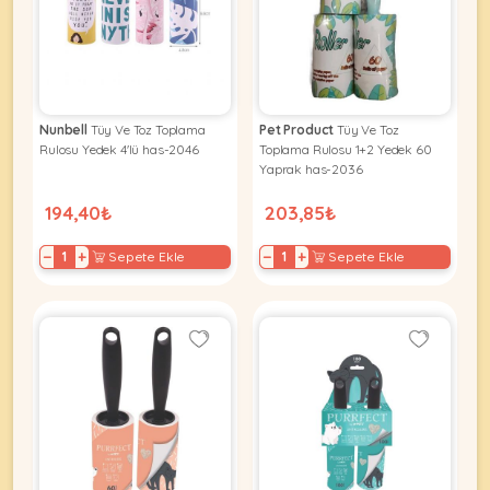
Kuş
Yatak
&
•
Ürünleri
&
Minderler
Vitamin
Minderler
&
•
•
Takviyeleri
Tüm
Tüm
Kedi
•
Nunbell
Tüy Ve Toz Toplama
Pet Product
Tüy Ve Toz
Köpek
Ürünleri
Tüm
Rulosu Yedek 4'lü has-2046
Toplama Rulosu 1+2 Yedek 60
Ürünleri
Balık
Yaprak has-2036
Ürünleri
194,40₺
203,85₺
−
+
−
+
Sepete Ekle
Sepete Ekle