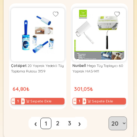
Çotsipet
20 Yaprak Yedekli Tüy
Nunbell
Mega Tüy Toplayıcı 60
Toplama Rulosu 3159
Yaprak HAS-1411
64,80₺
301,05₺
−
+
−
+
Sepete Ekle
Sepete Ekle
‹
›
2
3
1