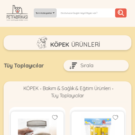
Tüm Kategoriler
YEPYENI
KÖPEK
ÜRÜNLERI
ÜRÜNLER
TREND
Tüy Toplayıcılar
KAMPANYALAR
KÖPEK
Bakım & Sağlık & Eğitim Ürünleri
PATI PATI
»
»
Tüy Toplayıcılar
PAZARTESI
BILGI
FABRIKASI