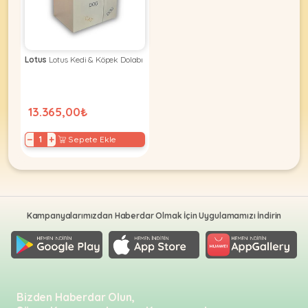
KEDI
Lotus
Lotus Kedi & Köpek Dolabı
ÜRÜNLERI
13.365,00₺
−
+
Sepete Ekle
•
Bakım
&
Sağlık
KÖPEK
Ürünleri
Kampanyalarımızdan Haberdar Olmak İçin Uygulamamızı İndirin
•
ÜRÜNLERI
Kedi
Aksesuar
•
Kedi
•
Bizden Haberdar Olun,
Kapısı