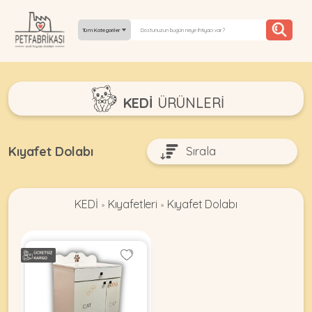
Tüm Kategoriler
YEPYENI
KEDİ
ÜRÜNLERI
ÜRÜNLER
TREND
Kıyafet Dolabı
KAMPANYALAR
KEDİ
Kıyafetleri
Kıyafet Dolabı
PATI PATI
»
»
PAZARTESI
BILGI
FABRIKASI