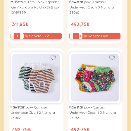
M-Pets
M-Pets Erkek Köpekler
Pawstar
paw- Çamaşır
İçin Yıkanabilir Külot (XS) Brsp-
Underwear Çizgili 0 Numara
10169399
23062
311,85₺
492,75₺
−
+
−
+
Sepete Ekle
Sepete Ekle
Pawstar
paw- Çamaşır
Pawstar
paw- Çamaşır
Underwear Çizgili 2 Numara
Underwear Desenli 0 Numara
23062
23063
492,75₺
492,75₺