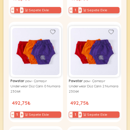
−
+
−
+
Sepete Ekle
Sepete Ekle
Pawstar
paw- Çamaşır
Pawstar
paw- Çamaşır
Underwear Düz Canlı 0 Numara
Underwear Düz Canlı 2 Numara
23064
23064
492,75₺
492,75₺
−
+
−
+
Sepete Ekle
Sepete Ekle