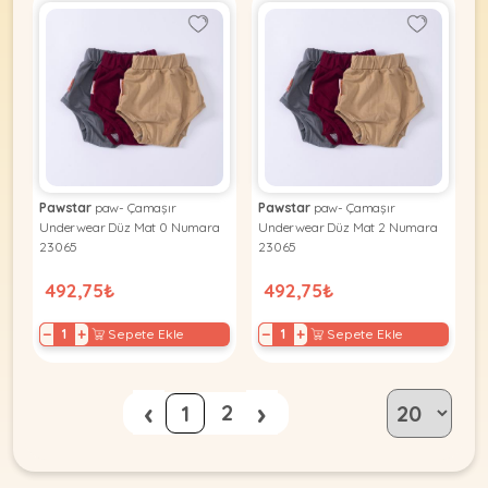
Pawstar
paw- Çamaşır
Pawstar
paw- Çamaşır
Underwear Düz Mat 0 Numara
Underwear Düz Mat 2 Numara
23065
23065
492,75₺
492,75₺
−
+
−
+
Sepete Ekle
Sepete Ekle
‹
›
2
1