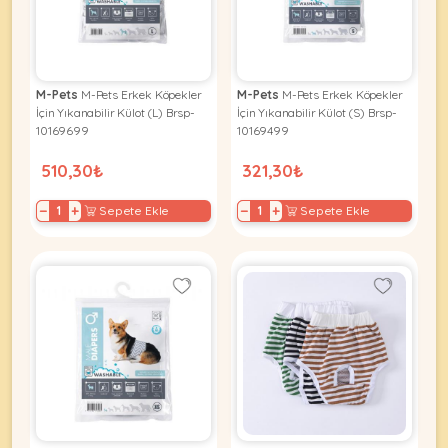
Kuş
Yatak
&
•
Ürünleri
&
Minderler
Vitamin
Minderler
&
•
•
Takviyeleri
Tüm
M-Pets
M-Pets Erkek Köpekler
M-Pets
M-Pets Erkek Köpekler
Tüm
Kedi
•
İçin Yıkanabilir Külot (L) Brsp-
İçin Yıkanabilir Külot (S) Brsp-
Köpek
Ürünleri
10169699
10169499
Tüm
Ürünleri
Balık
510,30₺
321,30₺
Ürünleri
−
+
−
+
Sepete Ekle
Sepete Ekle