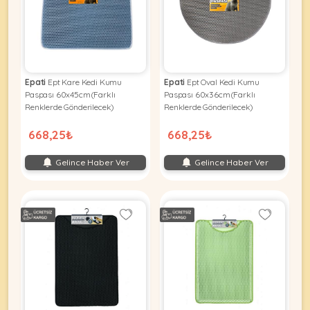
Kuş
Yatak
&
•
Ürünleri
&
Minderler
Vitamin
Minderler
&
•
•
Takviyeleri
Tüm
Tüm
Kedi
•
Epati
Ept Kare Kedi Kumu
Epati
Ept Oval Kedi Kumu
Köpek
Ürünleri
Tüm
Paspası 60x45cm(Farklı
Paspası 60x36cm(Farklı
Ürünleri
Balık
Renklerde Gönderilecek)
Renklerde Gönderilecek)
Ürünleri
668,25₺
668,25₺
Gelince Haber Ver
Gelince Haber Ver