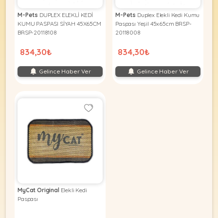
M-Pets
DUPLEX ELEKLİ KEDİ
M-Pets
Duplex Elekli Kedi Kumu
KUMU PASPASI SİYAH 45X65CM
Paspası Yeşil 45x65cm BRSP-
BRSP-20118108
20118008
834,30₺
834,30₺
Gelince Haber Ver
Gelince Haber Ver
MyCat Original
Elekli Kedi
Paspası