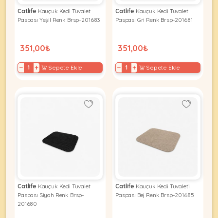
Ağızlıklar
&
Catlife
Kauçuk Kedi Tuvalet
Catlife
Kauçuk Kedi Tuvalet
•
Kulübesi
Paspası Yeşil Renk Brsp-201683
Paspası Gri Renk Brsp-201681
KUŞ
Bakım
&
&
Balkon
351,00₺
351,00₺
Sağlık
Ağı
ÜRÜNLERI
&
•
−
+
−
+
Sepete Ekle
Sepete Ekle
Eğitim
Kedi
Ürünleri
Kumları
•
&
•
Köpek
Koku
Gaga
Aksesuar
Gidericiler
Taşları
Ürünleri
&
•
BALIK
Kumlar
Kıyafetleri
•
Kedi
•
•
ÜRÜNLERI
Tuvaleti
Kafesler
Konserveler
ve
•
Ekipmanları
•
Catlife
Kauçuk Kedi Tuvalet
Catlife
Kauçuk Kedi Tuvaleti
Kafes
Kuru
Paspası Siyah Renk Brsp-
Paspası Bej Renk Brsp-201685
•
Tülleri
Mamalar
•
201680
Kıyafetleri
Akvaryum
•