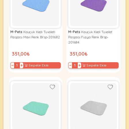
KEDI
M-Pets
Kauçuk Kedi Tuvaleti
M-Pets
Kauçuk Kedi Tuvalet
ÜRÜNLERI
Paspası Mavi Renk Brsp-201682
Paspası Fuşya Renk Brsp-
201684
351,00₺
351,00₺
•
−
+
−
+
Sepete Ekle
Sepete Ekle
Bakım
&
Sağlık
KÖPEK
Ürünleri
•
ÜRÜNLERI
Kedi
Aksesuar
•
Kedi
•
Kapısı