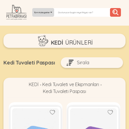
Tüm Kategoriler
YEPYENI
KEDİ
ÜRÜNLERI
ÜRÜNLER
TREND
Kedi Tuvaleti Paspası
KAMPANYALAR
KEDİ
Kedi Tuvaleti ve Ekipmanları
PATI PATI
»
»
Kedi Tuvaleti Paspası
PAZARTESI
BILGI
FABRIKASI