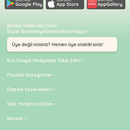
Bizden Haberdar Olun,
Süper Kampanyalarımızı Kaçırmayın!
Üye değil misiniz? Hemen üye olabilirsiniz!
Bizi Sosyal Medyadan Takip Edin!
Instagram
Popüler Kategoriler
Facebook
KEDİ
Ödeme Seçenekleri
YouTube
KÖPEK
Kredi Kartı
Size Yardımcı Olalım
Tiktok
KUŞ
Havale
Linkedin
Teslimat Ücretleri
İletişim
BALIK
Pinterest
İade Politikaları
KEMİRGEN