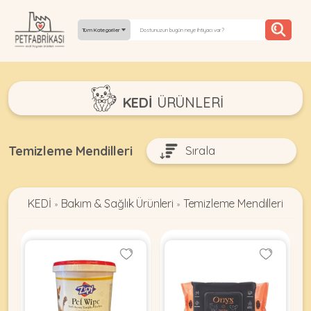
Tüm Kategoriler
YEPYENI
KEDİ
ÜRÜNLERI
ÜRÜNLER
TREND
Temizleme Mendilleri
KAMPANYALAR
KEDİ
Bakım & Sağlık Ürünleri
Temizleme Mendilleri
PATI PATI
»
»
PAZARTESI
BILGI
FABRIKASI