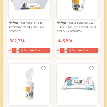
Kuş
Yatak
&
•
Ürünleri
&
Minderler
Vitamin
Minderler
&
•
•
Takviyeleri
Tüm
M-Pets
Kedi Köpekler İçin
M-Pets
Kedi ve Köpekler Göz
Tüm
Kedi
•
Temizleme Mendili 80'li Brsp-
Kulak Burun Temizleme Mendili
Köpek
Ürünleri
60100501
80'li Brsp-60100701
Tüm
Ürünleri
Balık
382,73₺
445,50₺
Ürünleri
−
+
−
+
Sepete Ekle
Sepete Ekle