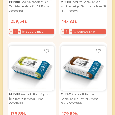
M-Pets
Kedi ve Köpekler Diş
M-Pets
Kedi ve Köpekler İçin
Temizleme Mendili 40'lı Brsp-
Antibakteriyel Temizleme Mendili
60100801
Brsp-60102299
259,54₺
147,83₺
−
+
−
+
Sepete Ekle
Sepete Ekle
M-Pets
Avocado Kedi Köpekler
M-Pets
Coconatlı Kedi ve
İçin Temizlik Mendili Brsp-
Köpekler İçin Temizlik Mendili
60101999
Brsp-60101899
179,89₺
179,89₺