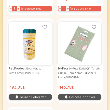
−
+
−
+
Sepete Ekle
Sepete Ekle
Pet Product
Evcil Hayvan
M-Pets
M-Pets Daily Çift Taraflı
Temizleme Mendili 100lü
Günlük Temizleme Eldiveni 6Lı
brsp-60103499
193,05₺
143,78₺
Gelince Haber Ver
Gelince Haber Ver