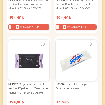
Ağızlıklar
&
ve Köpekler İçin Temizleme
Kedi ve Köpekler İçin Temizleme
•
Mendili 80'li Brsp-60106701
Mendili 80'li Brsp-60106601
Kulübesi
KUŞ
Bakım
&
194,40₺
194,40₺
&
Balkon
Sağlık
Ağı
ÜRÜNLERI
−
+
−
+
Sepete Ekle
Sepete Ekle
&
•
Eğitim
Kedi
Ürünleri
Kumları
•
&
•
Köpek
Koku
Gaga
Aksesuar
Gidericiler
Taşları
Ürünleri
&
•
BALIK
Kumlar
Kıyafetleri
•
Kedi
•
•
ÜRÜNLERI
Tuvaleti
Kafesler
Konserveler
ve
M-Pets
Onyx Lavanta Kokulu
Sefam
Sefam Evcil Hayvan
•
Ekipmanları
•
Kedi ve Köpekler İçin Temizleme
Temizleme Havlusu
Kafes
Mendili 80'li Brsp-60106501
Kuru
•
Tülleri
Mamalar
•
Kıyafetleri
194,40₺
13,50₺
Akvaryum
•