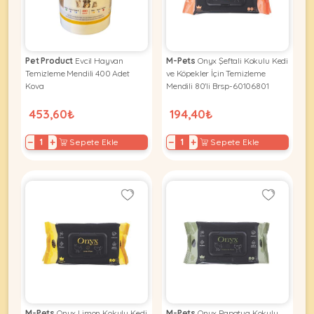
KEDI
Pet Product
Evcil Hayvan
M-Pets
Onyx Şeftali Kokulu Kedi
Temizleme Mendili 400 Adet
ve Köpekler İçin Temizleme
ÜRÜNLERI
Kova
Mendili 80'li Brsp-60106801
453,60₺
194,40₺
−
+
−
+
Sepete Ekle
Sepete Ekle
•
Bakım
&
Sağlık
KÖPEK
Ürünleri
•
ÜRÜNLERI
Kedi
Aksesuar
•
Kedi
•
Kapısı
M-Pets
Onyx Limon Kokulu Kedi
M-Pets
Onyx Papatya Kokulu