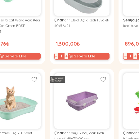
erra Cat Walk Açık Kedi
Çınar
cnr Elekli Açık Kedi Tuvaleti
Şenyayl
 Sea Green BRSP-
40x56x21
kedi tuva
3
,76₺
1.300,00₺
896,
−
+
−
+
Sepete Ekle
Sepete Ekle
 Yavru Açık Tuvalet
Çınar
cnr büyük boy açık kedi
Çınar
cnr
tuvaleti 48x70x20 cm
kürek he