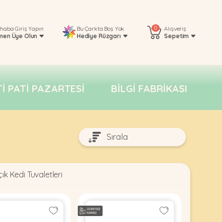
0
rhaba
Giriş Yapın
Bu Çarkta Boş Yok
Alışveriş
men Üye Olun
Hediye Rüzgarı
Sepetim
TI PATI PAZARTESI
BILGI FABRIKASI
ık Kedi Tuvaletleri