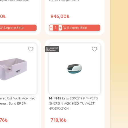
00₺
946,00₺
−
+
Sepete Ekle
Sepete Ekle
erra Cat Walk Açık Kedi
M-Pets
brsp 20102199 M-PETS
Desert Sand BRSP-
SHERBIN AÇIK KEDİ TUVALETİ
49X39X21CM
,76₺
718,16₺