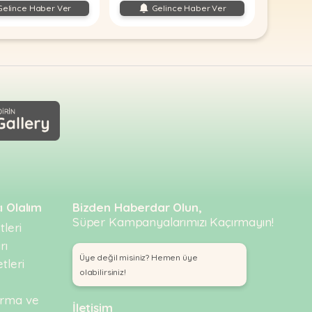
elince Haber Ver
Gelince Haber Ver
ı Olalım
Bizden Haberdar Olun,
Süper Kampanyalarımızı Kaçırmayın!
leri
rı
Üye değil misiniz? Hemen üye
tleri
olabilirsiniz!
urma ve
İletişim