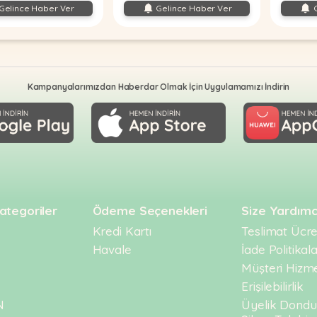
Gelince Haber Ver
Gelince Haber Ver
G
Kampanyalarımızdan Haberdar Olmak İçin Uygulamamızı İndirin
ategoriler
Ödeme Seçenekleri
Size Yardımc
Kredi Kartı
Teslimat Ücret
Havale
İade Politikala
Müşteri Hizme
Erişilebilirlik
N
Üyelik Dond