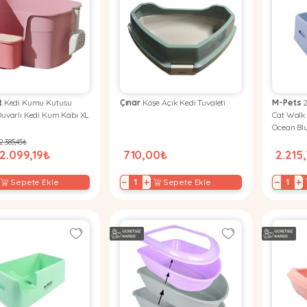
t
Kedi Kumu Kutusu
Çınar
Köşe Açık Kedi Tuvaleti
M-Pets
2
uvarlı Kedi Kum Kabı XL
Cat Walk 
Ocean Bl
2.385,45₺
2.099,19₺
710,00₺
2.215
−
+
−
+
Sepete Ekle
Sepete Ekle