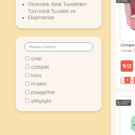
Otomatik Kedi Tuvaletleri
KEDI
Tüm Kedi Tuvaleti ve
Ekipmanları
ÜRÜNLERI
Çotsipe
Yüksek D
•
çınar
Bakım
&
%12
çotsipet
Sağlık
KÖPEK
lotus
Ürünleri
−
+
m-pets
•
ÜRÜNLERI
pawgether
Kedi
Aksesuar
şenyayla
•
Kedi
•
Kapısı
Ağızlıklar
&
•