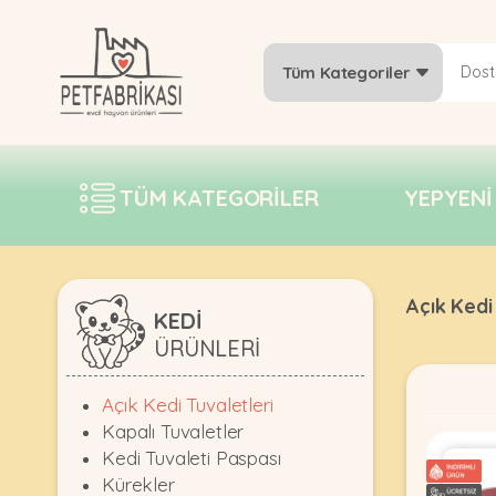
Tüm Kategoriler
YEPYENI
ÜRÜNLER
TÜM KATEGORILER
YEPYENI
TREND
KAMPANYALAR
PATI PATI
Açık Kedi
PAZARTESI
KEDİ
ÜRÜNLERI
BILGI
FABRIKASI
Açık Kedi Tuvaletleri
Kapalı Tuvaletler
Kedi Tuvaleti Paspası
Kürekler