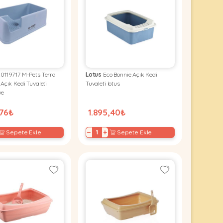
0119717 M-Pets Terra
Lotus
Eco Bonnie Açık Kedi
Açık Kedi Tuvaleti
Tuvaleti lotus
ue
,76₺
1.895,40₺
−
+
Sepete Ekle
Sepete Ekle