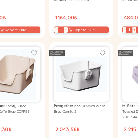
00₺
1.164,00₺
484,
−
+
−
+
Sepete Ekle
Sepete Ekle
her
Comfy 2 Kedi
Pawgether
Kedi Tuvaleti White
M-Pets
T
 Coffe Brsp-COFFEE
Brsp-Comfy 2
Tuvaleti 
20119314
4,30₺
2.043,56₺
2.215