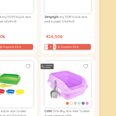
a
sny 5095 büyük açık
Şenyayla
sny 5081 küçük açık
leti 65x47x18
kedi tuvaleti 37x49x14
00₺
426,50₺
−
+
Sepete Ekle
Sepete Ekle
 küçük açık tuvalet
Çınar
Orta Boy Açık Kedi Tuvaleti
diyeli 50x37x13.5cm
Kürek Hediyeli CNR