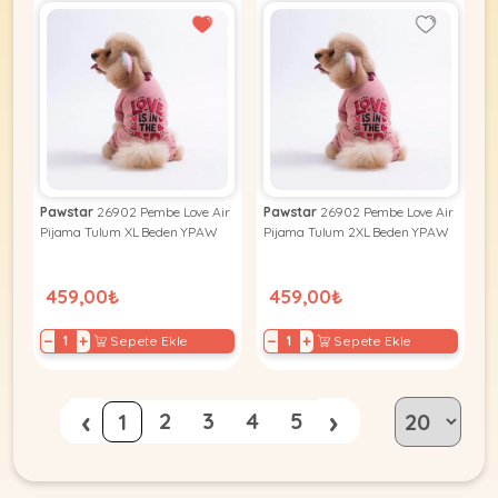
Pawstar
26902 Pembe Love Air
Pawstar
26902 Pembe Love Air
Pijama Tulum XL Beden YPAW
Pijama Tulum 2XL Beden YPAW
459,00₺
459,00₺
−
+
−
+
Sepete Ekle
Sepete Ekle
‹
›
2
3
4
5
1