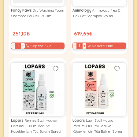
Fancy Paws
Dry Washing Foam
Animology
Animology Flea &
Shampoo Bal Özlü 200ml
Tick Cat Shampoo 125 ml.
251,10₺
619,65₺
−
+
−
+
Sepete Ekle
Sepete Ekle
Lopars
Rennes Evcil Hayvan
Lopars
Lyon Evcil Hayvan
Parfümü 100 ml Kedi ve
Parfümü 100 ml Kedi ve
Köpekler İçin Tüy Bakım Spreyi
Köpekler İçin Tüy Bakım Spreyi