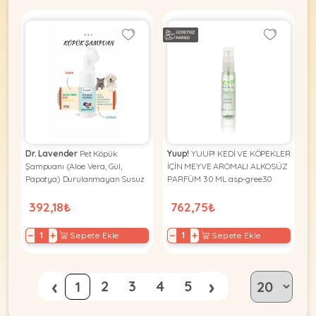
Dr. Lavender
Pet Köpük
Yuup!
YUUP! KEDİ VE KÖPEKLER
Şampuanı (Aloe Vera, Gül,
İÇİN MEYVE AROMALI ALKOSÜZ
Papatya) Durulanmayan Susuz
PARFÜM 30 ML asp-gree30
Fırçalı
392,18₺
762,75₺
−
+
−
+
Sepete Ekle
Sepete Ekle
‹
›
2
3
4
5
1