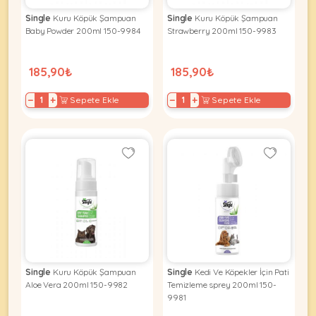
Ağızlıklar
&
Single
Kuru Köpük Şampuan
Single
Kuru Köpük Şampuan
•
Kulübesi
Baby Powder 200ml 150-9984
Strawberry 200ml 150-9983
KUŞ
Bakım
&
&
Balkon
Sağlık
185,90₺
185,90₺
Ağı
ÜRÜNLERI
&
•
Eğitim
−
+
−
+
Sepete Ekle
Sepete Ekle
Kedi
Ürünleri
Kumları
•
&
•
Köpek
Koku
Gaga
Aksesuar
Gidericiler
Taşları
Ürünleri
&
•
BALIK
Kumlar
Kıyafetleri
•
Kedi
•
•
ÜRÜNLERI
Tuvaleti
Kafesler
Konserveler
ve
•
Ekipmanları
•
Single
Kuru Köpük Şampuan
Single
Kedi Ve Köpekler İçin Pati
Kafes
Kuru
Aloe Vera 200ml 150-9982
Temizleme sprey 200ml 150-
•
Tülleri
Mamalar
•
9981
Kıyafetleri
Akvaryum
•