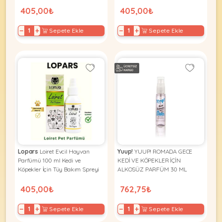
405,00₺
405,00₺
−
+
−
+
Sepete Ekle
Sepete Ekle
Lopars
Loiret Evcil Hayvan
Yuup!
YUUP! ROMADA GECE
Parfümü 100 ml Kedi ve
KEDİ VE KÖPEKLER İÇİN
Köpekler İçin Tüy Bakım Spreyi
ALKOSÜZ PARFÜM 30 ML
405,00₺
762,75₺
−
+
−
+
Sepete Ekle
Sepete Ekle