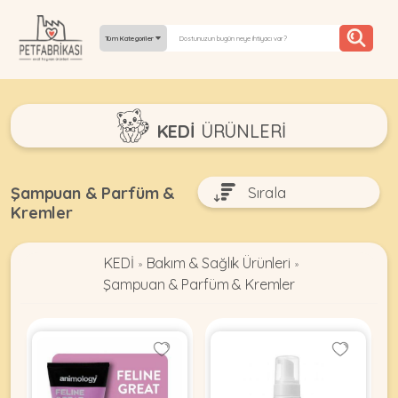
Tüm Kategoriler
YEPYENI
KEDİ
ÜRÜNLERI
ÜRÜNLER
TREND
Şampuan & Parfüm &
Kremler
KAMPANYALAR
PATI PATI
KEDİ
Bakım & Sağlık Ürünleri
»
»
PAZARTESI
Şampuan & Parfüm & Kremler
BILGI
FABRIKASI