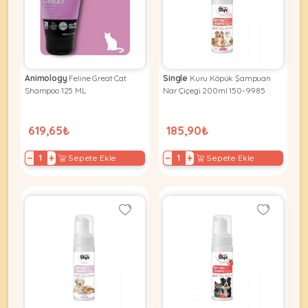
KEDI
Animology
Feline Great Cat
Single
Kuru Köpük Şampuan
ÜRÜNLERI
Shampoo 125 ML
Nar Çiçegi 200ml 150-9985
619,65₺
185,90₺
•
−
+
−
+
Sepete Ekle
Sepete Ekle
Bakım
&
Sağlık
KÖPEK
Ürünleri
•
ÜRÜNLERI
Kedi
Aksesuar
•
Kedi
•
Kapısı