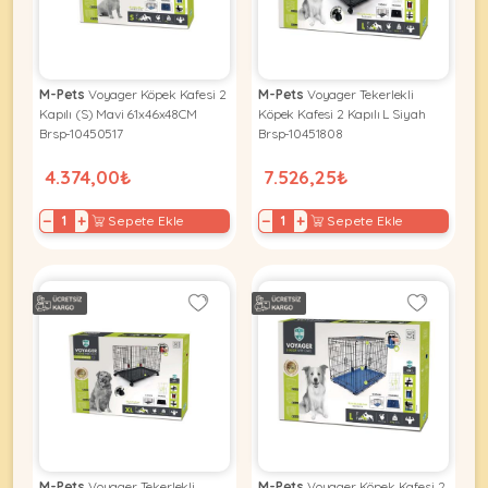
KEDI
M-Pets
Voyager Köpek Kafesi 2
M-Pets
Voyager Tekerlekli
Kapılı (S) Mavi 61x46x48CM
Köpek Kafesi 2 Kapılı L Siyah
ÜRÜNLERI
Brsp-10450517
Brsp-10451808
4.374,00₺
7.526,25₺
−
+
−
+
Sepete Ekle
Sepete Ekle
•
Bakım
&
Sağlık
KÖPEK
Ürünleri
•
ÜRÜNLERI
Kedi
Aksesuar
•
Kedi
•
Kapısı
M-Pets
Voyager Tekerlekli
M-Pets
Voyager Köpek Kafesi 2