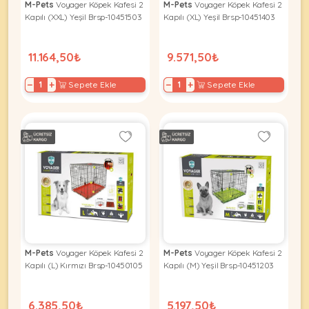
M-Pets
Voyager Köpek Kafesi 2
M-Pets
Voyager Köpek Kafesi 2
Kapılı (XXL) Yeşil Brsp-10451503
Kapılı (XL) Yeşil Brsp-10451403
11.164,50₺
9.571,50₺
−
+
−
+
Sepete Ekle
Sepete Ekle
M-Pets
Voyager Köpek Kafesi 2
M-Pets
Voyager Köpek Kafesi 2
Kapılı (L) Kırmızı Brsp-10450105
Kapılı (M) Yeşil Brsp-10451203
6.385,50₺
5.197,50₺