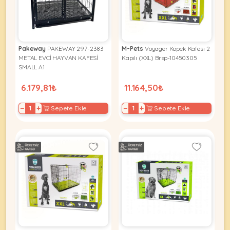
Kuş
Yatak
&
•
Ürünleri
&
Minderler
Vitamin
Minderler
&
•
•
Takviyeleri
Tüm
Pakeway
PAKEWAY 297-2383
M-Pets
Voyager Köpek Kafesi 2
Tüm
Kedi
•
METAL EVCİ HAYVAN KAFESİ
Kapılı (XXL) Brsp-10450305
Köpek
Ürünleri
SMALL A1
Tüm
Ürünleri
Balık
6.179,81₺
11.164,50₺
Ürünleri
−
+
−
+
Sepete Ekle
Sepete Ekle