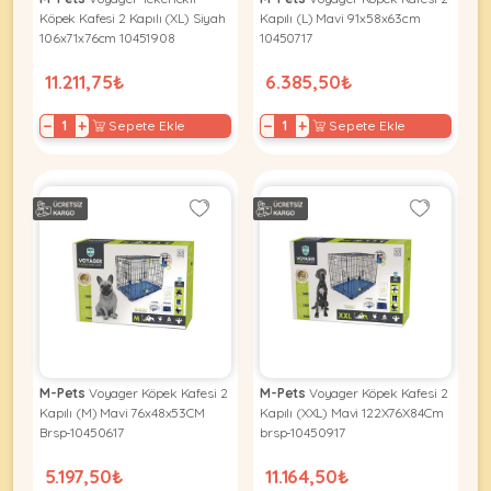
Ağızlıklar
&
Köpek Kafesi 2 Kapılı (XL) Siyah
Kapılı (L) Mavi 91x58x63cm
•
106x71x76cm 10451908
10450717
Kulübesi
KUŞ
Bakım
&
11.211,75₺
6.385,50₺
&
Balkon
Sağlık
Ağı
ÜRÜNLERI
−
+
−
+
Sepete Ekle
Sepete Ekle
&
•
Eğitim
Kedi
Ürünleri
Kumları
•
&
•
Köpek
Koku
Gaga
Aksesuar
Gidericiler
Taşları
Ürünleri
&
•
BALIK
Kumlar
Kıyafetleri
•
Kedi
•
•
ÜRÜNLERI
Tuvaleti
Kafesler
Konserveler
ve
M-Pets
Voyager Köpek Kafesi 2
M-Pets
Voyager Köpek Kafesi 2
•
Ekipmanları
•
Kapılı (M) Mavi 76x48x53CM
Kapılı (XXL) Mavi 122X76X84Cm
Kafes
Brsp-10450617
brsp-10450917
Kuru
•
Tülleri
Mamalar
•
Kıyafetleri
5.197,50₺
11.164,50₺
Akvaryum
•