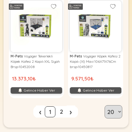
M-Pets
Voyager Tekerlekli
M-Pets
Voyager Köpek Kafesi 2
Köpek Kafesi 2 Kapılı XXL Siyah
Kapılı (Xl) Mavi 106X71X76Cm
Brsp-10452008
brsp-10450817
13.373,10₺
9.571,50₺
Gelince Haber Ver
Gelince Haber Ver
‹
›
2
1