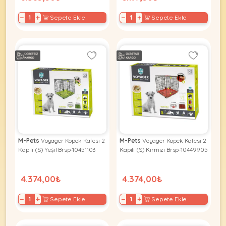
−
+
−
+
Sepete Ekle
Sepete Ekle
M-Pets
Voyager Köpek Kafesi 2
M-Pets
Voyager Köpek Kafesi 2
Kapılı (S) Yeşil Brsp-10451103
Kapılı (S) Kırmızı Brsp-10449905
4.374,00₺
4.374,00₺
−
+
−
+
Sepete Ekle
Sepete Ekle