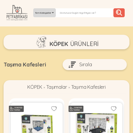
Tüm Kategoriler
YEPYENI
KÖPEK
ÜRÜNLERI
ÜRÜNLER
TREND
Taşıma Kafesleri
KAMPANYALAR
KÖPEK
Taşımalar
Taşıma Kafesleri
PATI PATI
»
»
PAZARTESI
BILGI
FABRIKASI