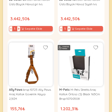
Ağızlıklar
&
Üstü Büyük Havuz gri lvs
Üstü Büyük Havuz Siyah lvs
•
Kulübesi
KUŞ
Bakım
&
3.442,50₺
3.442,50₺
&
Balkon
Sağlık
Ağı
ÜRÜNLERI
−
+
−
+
Sepete Ekle
Sepete Ekle
&
•
Eğitim
Kedi
Ürünleri
Kumları
•
&
•
Köpek
Koku
Gaga
Aksesuar
Gidericiler
Taşları
Ürünleri
&
•
BALIK
Kumlar
Kıyafetleri
•
Kedi
•
•
ÜRÜNLERI
Tuvaleti
Kafesler
Konserveler
ve
Ally Paws
brsp 10725 Ally Paws
M-Pets
M-Pets Stretto Araç
•
Ekipmanları
•
Araç Koltuk Güvenlik Kayışı
Koltuk Örtüsü (S) Black 165Cm
Kafes
2,5CM
Brsp-10700508
Kuru
•
Tülleri
Mamalar
•
Kıyafetleri
155,76₺
1.202,31₺
Akvaryum
•