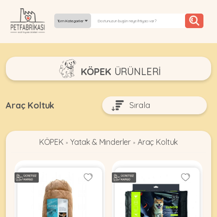
Tüm Kategoriler
YEPYENI
KÖPEK
ÜRÜNLERI
ÜRÜNLER
TREND
Araç Koltuk
KAMPANYALAR
KÖPEK
Yatak & Minderler
Araç Koltuk
PATI PATI
»
»
PAZARTESI
BILGI
FABRIKASI