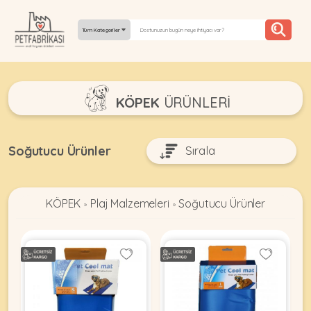
Tüm Kategoriler
YEPYENI
KÖPEK
ÜRÜNLERI
ÜRÜNLER
TREND
Soğutucu Ürünler
KAMPANYALAR
KÖPEK
Plaj Malzemeleri
Soğutucu Ürünler
PATI PATI
»
»
PAZARTESI
BILGI
FABRIKASI