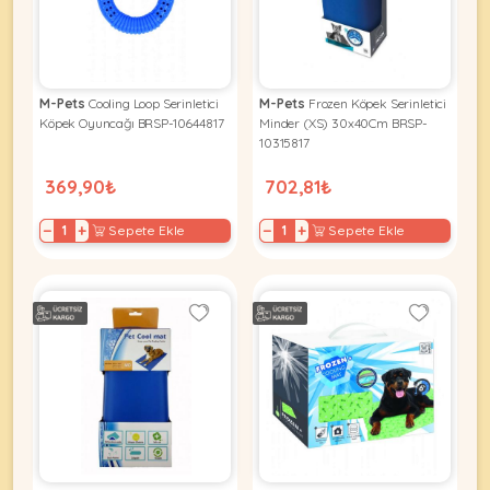
Kuş
Yatak
&
•
Ürünleri
&
Minderler
Vitamin
Minderler
&
•
•
Takviyeleri
Tüm
M-Pets
Cooling Loop Serinletici
M-Pets
Frozen Köpek Serinletici
Tüm
Kedi
•
Köpek Oyuncağı BRSP-10644817
Minder (XS) 30x40Cm BRSP-
Köpek
Ürünleri
10315817
Tüm
Ürünleri
Balık
369,90₺
702,81₺
Ürünleri
−
+
−
+
Sepete Ekle
Sepete Ekle