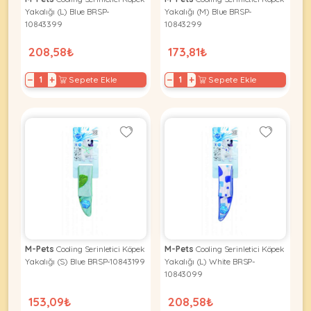
Ağızlıklar
&
Yakalığı (L) Blue BRSP-
Yakalığı (M) Blue BRSP-
•
10843399
10843299
Kulübesi
KUŞ
Bakım
&
208,58₺
173,81₺
&
Balkon
Sağlık
Ağı
ÜRÜNLERI
−
+
−
+
Sepete Ekle
Sepete Ekle
&
•
Eğitim
Kedi
Ürünleri
Kumları
•
&
•
Köpek
Koku
Gaga
Aksesuar
Gidericiler
Taşları
Ürünleri
&
•
BALIK
Kumlar
Kıyafetleri
•
Kedi
•
•
ÜRÜNLERI
Tuvaleti
Kafesler
Konserveler
ve
M-Pets
Cooling Serinletici Köpek
M-Pets
Cooling Serinletici Köpek
•
Ekipmanları
•
Yakalığı (S) Blue BRSP-10843199
Yakalığı (L) White BRSP-
Kafes
10843099
Kuru
•
Tülleri
Mamalar
•
Kıyafetleri
153,09₺
208,58₺
Akvaryum
•