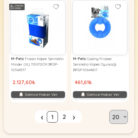
M-Pets
Frozen Köpek Serinletici
M-Pets
Cooling Frisbee
Minder (XL) 110X70CM BRSP-
Serinletici Köpek Oyuncağı
10364517
BRSP-10644617
2.127,60₺
461,61₺
Gelince Haber Ver
Gelince Haber Ver
‹
›
2
1