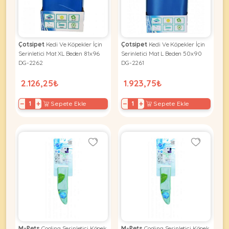
KEDI
Çotsipet
Kedi Ve Köpekler İçin
Çotsipet
Kedi Ve Köpekler İçin
Serinletici Mat XL Beden 81x96
Serinletici Mat L Beden 50x90
ÜRÜNLERI
DG-2262
DG-2261
2.126,25₺
1.923,75₺
−
+
−
+
Sepete Ekle
Sepete Ekle
•
Bakım
&
Sağlık
KÖPEK
Ürünleri
•
ÜRÜNLERI
Kedi
Aksesuar
•
Kedi
•
Kapısı
M-Pets
Cooling Serinletici Köpek
M-Pets
Cooling Serinletici Köpek