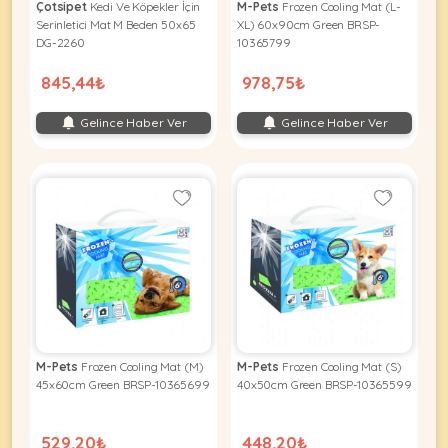
Çotsipet
Kedi Ve Köpekler İçin
M-Pets
Frozen Cooling Mat (L-
Serinletici Mat M Beden 50x65
XL) 60x90cm Green BRSP-
DG-2260
10365799
845,44₺
978,75₺
Gelince Haber Ver
Gelince Haber Ver
M-Pets
Frozen Cooling Mat (M)
M-Pets
Frozen Cooling Mat (S)
45x60cm Green BRSP-10365699
40x50cm Green BRSP-10365599
529,20₺
448,20₺