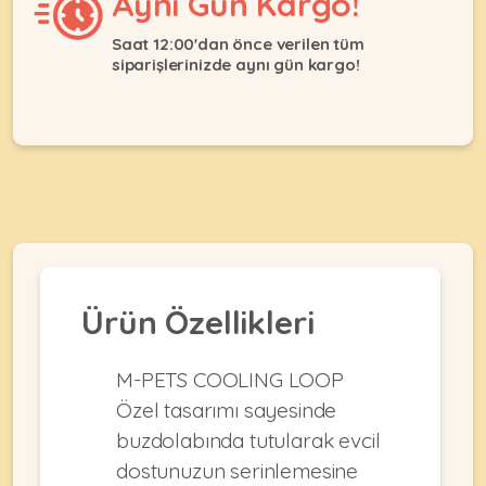
Aynı Gün Kargo!
Ağızlıklar
&
•
Kulübesi
Saat 12:00'dan önce verilen tüm
KUŞ
Bakım
siparişlerinizde aynı gün kargo!
&
&
Balkon
Sağlık
Ağı
ÜRÜNLERI
&
•
Eğitim
Kedi
Ürünleri
Kumları
•
&
•
Köpek
Koku
Gaga
Aksesuar
Gidericiler
Taşları
Ürünleri
&
•
BALIK
Kumlar
Ürün Özellikleri
Kıyafetleri
•
Kedi
•
•
ÜRÜNLERI
Tuvaleti
Kafesler
Konserveler
M-PETS COOLING LOOP
ve
•
Özel tasarımı sayesinde
Ekipmanları
•
Kafes
Kuru
buzdolabında tutularak evcil
•
Tülleri
Mamalar
•
dostunuzun serinlemesine
Kıyafetleri
Akvaryum
•