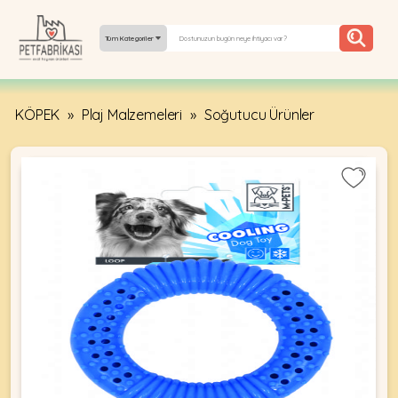
Tüm Kategoriler
KÖPEK
»
Plaj Malzemeleri
»
Soğutucu Ürünler
YEPYENI
ÜRÜNLER
TREND
KAMPANYALAR
PATI PATI
PAZARTESI
BILGI
FABRIKASI