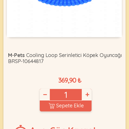
KEDI
ÜRÜNLERI
M-Pets
Cooling Loop Serinletici Köpek Oyuncağı
BRSP-10644817
•
Bakım
&
369,90 ₺
Sağlık
KÖPEK
Ürünleri
−
+
•
ÜRÜNLERI
Kedi
Sepete Ekle
Aksesuar
•
Kedi
•
Kapısı