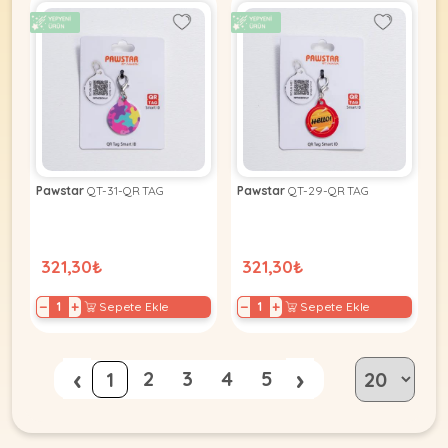
Pawstar
QT-31-QR TAG
Pawstar
QT-29-QR TAG
321,30₺
321,30₺
−
+
−
+
Sepete Ekle
Sepete Ekle
‹
›
2
3
4
5
1