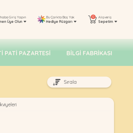
0
rhaba
Giriş Yapın
Bu Çarkta Boş Yok
Alışveriş
men Üye Olun
Hediye Rüzgarı
Sepetim
TI PATI PAZARTESI
BILGI FABRIKASI
kviyeleri