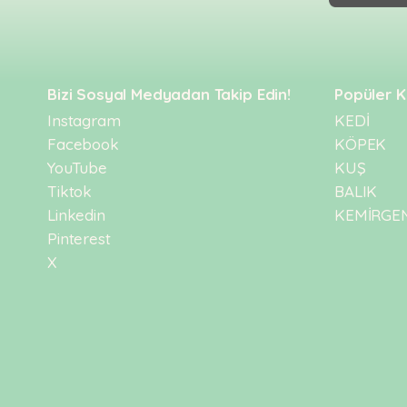
Kulübesi
KUŞ
Bakım
&
&
Balkon
Sağlık
Ağı
ÜRÜNLERI
&
•
Bizi Sosyal Medyadan Takip Edin!
Popüler K
Eğitim
Kedi
Ürünleri
Instagram
KEDİ
Kumları
Facebook
KÖPEK
•
&
•
Köpek
Koku
YouTube
KUŞ
Gaga
Aksesuar
Gidericiler
Taşları
Tiktok
BALIK
Ürünleri
&
•
Linkedin
KEMİRGE
BALIK
Kumlar
Kıyafetleri
•
Pinterest
Kedi
•
•
X
ÜRÜNLERI
Tuvaleti
Kafesler
Konserveler
ve
•
Ekipmanları
•
Kafes
Kuru
•
Tülleri
Mamalar
•
Kıyafetleri
Akvaryum
•
•
Dekorları
•
Kafes
Kulübe