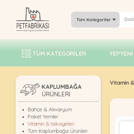
Tüm Kategoriler
YEPYENI
ÜRÜNLER
TÜM KATEGORILER
YEPYENI
TREND
KAMPANYALAR
PATI PATI
Vitamin &
PAZARTESI
KAPLUMBAĞA
ÜRÜNLERI
BILGI
FABRIKASI
Bahçe & Akvaryum
Paket Yemler
Vitamin & takviyeleri
Tüm Kaplumbağa Ürünleri