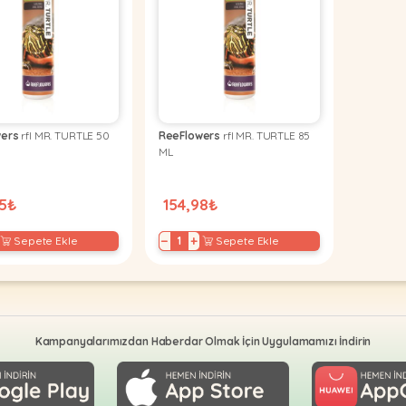
wers
rfl MR. TURTLE 50
ReeFlowers
rfl MR. TURTLE 85
ML
95₺
154,98₺
−
+
Sepete Ekle
Sepete Ekle
Kampanyalarımızdan Haberdar Olmak İçin Uygulamamızı İndirin