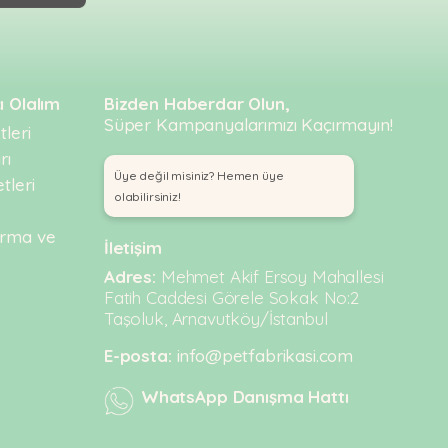
ı Olalım
Bizden Haberdar Olun,
Süper Kampanyalarımızı Kaçırmayın!
leri
rı
Üye değil misiniz? Hemen üye
tleri
olabilirsiniz!
urma ve
İletişim
Adres:
Mehmet Akif Ersoy Mahallesi
Fatih Caddesi Görele Sokak No:2
Taşoluk, Arnavutköy/İstanbul
E-posta:
info@petfabrikasi.com
WhatsApp Danışma Hattı