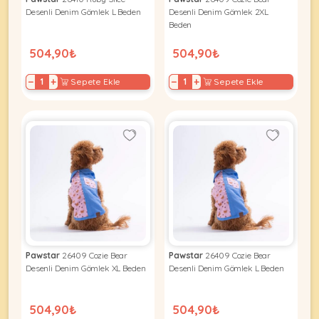
Ağızlıklar
&
Desenli Denim Gömlek L Beden
Desenli Denim Gömlek 2XL
•
Beden
Kulübesi
KUŞ
Bakım
&
504,90₺
504,90₺
&
Balkon
Sağlık
Ağı
ÜRÜNLERI
−
+
−
+
Sepete Ekle
Sepete Ekle
&
•
Eğitim
Kedi
Ürünleri
Kumları
•
&
•
Köpek
Koku
Gaga
Aksesuar
Gidericiler
Taşları
Ürünleri
&
•
BALIK
Kumlar
Kıyafetleri
•
Kedi
•
•
ÜRÜNLERI
Tuvaleti
Kafesler
Konserveler
ve
Pawstar
26409 Cozie Bear
Pawstar
26409 Cozie Bear
•
Ekipmanları
•
Desenli Denim Gömlek XL Beden
Desenli Denim Gömlek L Beden
Kafes
Kuru
•
Tülleri
Mamalar
•
Kıyafetleri
504,90₺
504,90₺
Akvaryum
•