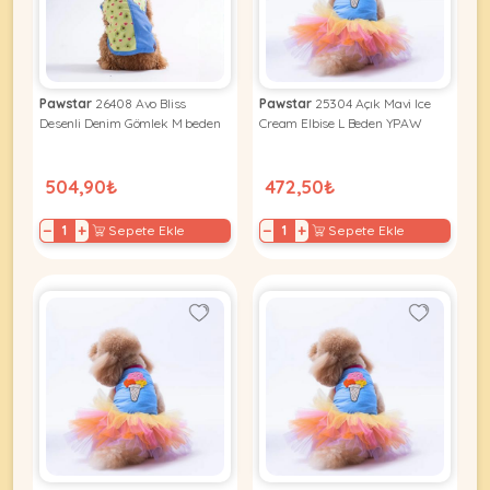
Kuş
Yatak
&
•
Ürünleri
&
Minderler
Vitamin
Minderler
&
•
•
Takviyeleri
Tüm
Pawstar
26408 Avo Bliss
Pawstar
25304 Açık Mavi Ice
Tüm
Kedi
•
Desenli Denim Gömlek M beden
Cream Elbise L Beden YPAW
Köpek
Ürünleri
Tüm
Ürünleri
Balık
504,90₺
472,50₺
Ürünleri
−
+
−
+
Sepete Ekle
Sepete Ekle