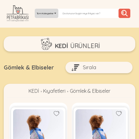
Tüm Kategoriler
YEPYENI
KEDİ
ÜRÜNLERI
ÜRÜNLER
TREND
Gömlek & Elbiseler
KAMPANYALAR
KEDİ
Kıyafetleri
Gömlek & Elbiseler
PATI PATI
»
»
PAZARTESI
BILGI
FABRIKASI