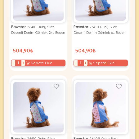
KEDI
Pawstar
26410 Ruby Slice
Pawstar
26410 Ruby Slice
Desenli Denim Gömlek 2xL Beden
Desenli Denim Gömlek xL Beden
ÜRÜNLERI
504,90₺
504,90₺
−
+
−
+
Sepete Ekle
Sepete Ekle
•
Bakım
&
Sağlık
KÖPEK
Ürünleri
•
ÜRÜNLERI
Kedi
Aksesuar
•
Kedi
•
Kapısı
Pawstar
26410 Ruby Slice
Pawstar
26409 Cozie Bear