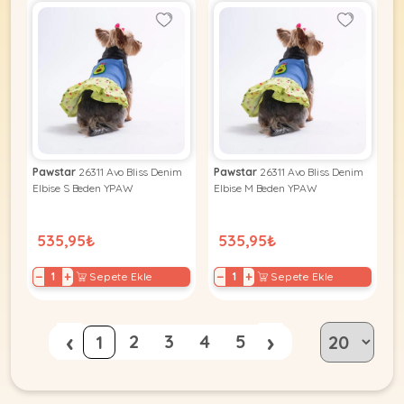
Pawstar
26311 Avo Bliss Denim
Pawstar
26311 Avo Bliss Denim
Elbise S Beden YPAW
Elbise M Beden YPAW
535,95₺
535,95₺
−
+
−
+
Sepete Ekle
Sepete Ekle
‹
›
2
3
4
5
1