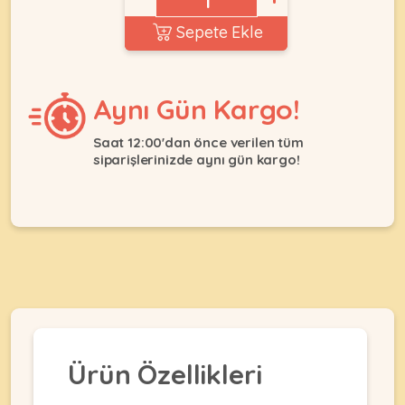
Ağızlıklar
&
Sepete Ekle
•
Kulübesi
KUŞ
Bakım
&
&
Balkon
Sağlık
Ağı
Aynı Gün Kargo!
ÜRÜNLERI
&
•
Eğitim
Kedi
Saat 12:00'dan önce verilen tüm
Ürünleri
siparişlerinizde aynı gün kargo!
Kumları
•
&
•
Köpek
Koku
Gaga
Aksesuar
Gidericiler
Taşları
Ürünleri
&
•
BALIK
Kumlar
Kıyafetleri
•
Kedi
•
•
ÜRÜNLERI
Tuvaleti
Kafesler
Konserveler
ve
•
Ekipmanları
•
Kafes
Kuru
Ürün Özellikleri
•
Tülleri
Mamalar
•
Kıyafetleri
Akvaryum
•