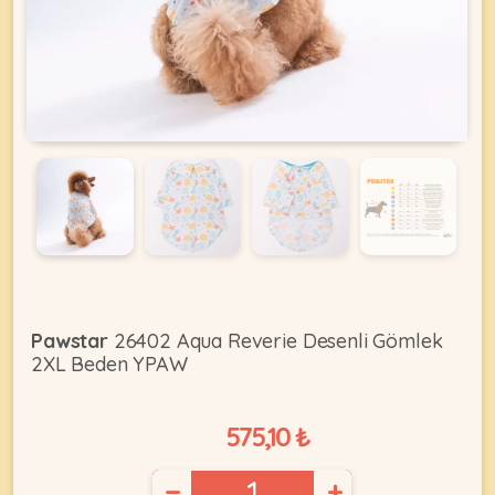
KEDI
ÜRÜNLERI
•
Bakım
&
Sağlık
KÖPEK
Ürünleri
Pawstar
26402 Aqua Reverie Desenli Gömlek
2XL Beden YPAW
•
ÜRÜNLERI
Kedi
Aksesuar
575,10 ₺
•
Kedi
•
−
+
Kapısı