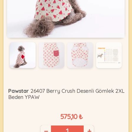
KEDI
ÜRÜNLERI
•
Bakım
&
Sağlık
KÖPEK
Ürünleri
Pawstar
26407 Berry Crush Desenli Gömlek 2XL
Beden YPAW
•
ÜRÜNLERI
Kedi
Aksesuar
575,10 ₺
•
Kedi
•
−
+
Kapısı