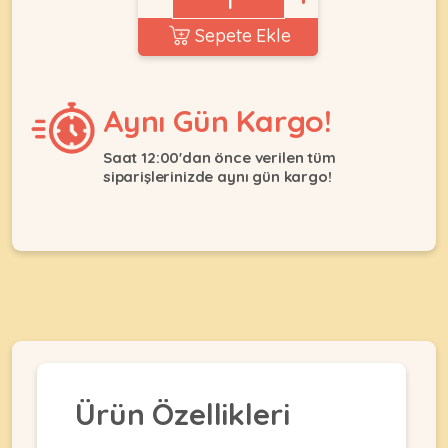
Ağızlıklar
&
Sepete Ekle
•
Kulübesi
KUŞ
Bakım
&
&
Balkon
Sağlık
Ağı
Aynı Gün Kargo!
ÜRÜNLERI
&
•
Eğitim
Kedi
Saat 12:00'dan önce verilen tüm
Ürünleri
siparişlerinizde aynı gün kargo!
Kumları
•
&
•
Köpek
Koku
Gaga
Aksesuar
Gidericiler
Taşları
Ürünleri
&
•
BALIK
Kumlar
Kıyafetleri
•
Kedi
•
•
ÜRÜNLERI
Tuvaleti
Kafesler
Konserveler
ve
•
Ekipmanları
•
Kafes
Kuru
Ürün Özellikleri
•
Tülleri
Mamalar
•
Kıyafetleri
Akvaryum
•