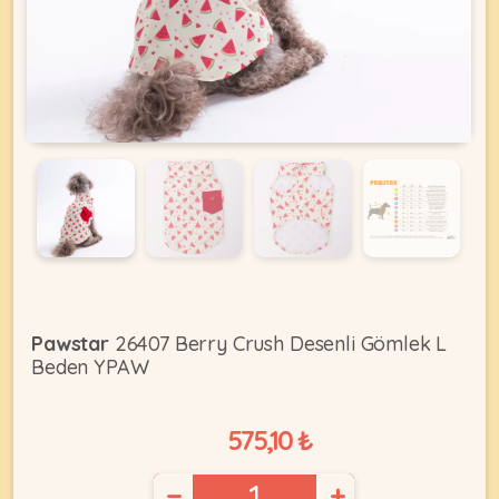
KEDI
ÜRÜNLERI
•
Bakım
&
Sağlık
KÖPEK
Ürünleri
Pawstar
26407 Berry Crush Desenli Gömlek L
Beden YPAW
•
ÜRÜNLERI
Kedi
Aksesuar
575,10 ₺
•
Kedi
•
−
+
Kapısı