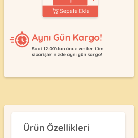
Ağızlıklar
&
Sepete Ekle
•
Kulübesi
KUŞ
Bakım
&
&
Balkon
Sağlık
Ağı
Aynı Gün Kargo!
ÜRÜNLERI
&
•
Eğitim
Kedi
Saat 12:00'dan önce verilen tüm
Ürünleri
siparişlerinizde aynı gün kargo!
Kumları
•
&
•
Köpek
Koku
Gaga
Aksesuar
Gidericiler
Taşları
Ürünleri
&
•
BALIK
Kumlar
Kıyafetleri
•
Kedi
•
•
ÜRÜNLERI
Tuvaleti
Kafesler
Konserveler
ve
•
Ekipmanları
•
Kafes
Kuru
Ürün Özellikleri
•
Tülleri
Mamalar
•
Kıyafetleri
Akvaryum
•