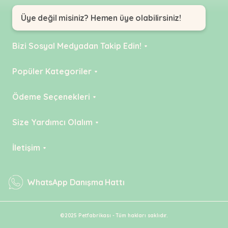
Kuş
Yatak
&
•
Ürünleri
&
Minderler
Üye değil misiniz? Hemen üye olabilirsiniz!
Vitamin
Minderler
&
•
•
Takviyeleri
Tüm
Bizi Sosyal Medyadan Takip Edin!
Tüm
Kedi
•
Köpek
Ürünleri
Tüm
Instagram
Popüler Kategoriler
Ürünleri
Balık
Facebook
Ürünleri
KEDİ
Ödeme Seçenekleri
YouTube
KÖPEK
Kredi Kartı
Size Yardımcı Olalım
Tiktok
KUŞ
Havale
Linkedin
Teslimat Ücretleri
İletişim
BALIK
Pinterest
İade Politikaları
KEMİRGEN
Adres:
Mehmet Akif Ersoy Mahallesi
X
Müşteri Hizmetleri
WhatsApp Danışma Hattı
Fatih Caddesi Görele Sokak No:2
Erişilebilirlik
Taşoluk, Arnavutköy/İstanbul
©2025 Petfabrikası - Tüm hakları saklıdır.
E-posta:
Üyelik Dondurma ve Silme Talebi
info@petfabrikasi.com