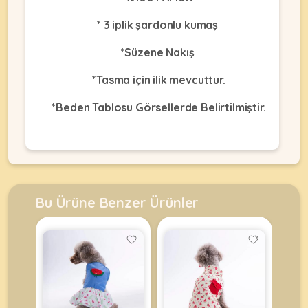
•
Dekorları
•
Kafes
Kulübe
* 3 iplik şardonlu kumaş
Konserveler
Ekipmanları
KEMIRGEN
&
•
&
Çitler
Akvaryum
•
*Süzene Nakış
Pouchlar
&
Ekipmanları
Krakerler
ÜRÜNLERI
Balkon
•
*Tasma için ilik mevcuttur.
&
•
Ağı
Kuru
Ödülleri
Akvaryum
*Beden Tablosu Görsellerde Belirtilmiştir.
Mamalar
•
&
•
Mama
Fanuslar
•
Kuş
•
&
MyCat
Bakım
Kafesler
•
Su
Original
Ürünleri
Akvaryum
•
Kapları
Kedi
Kum
KABLUMBAĞA
•
Ot
Maması
•
&
Mamalar
&
Bu Ürüne Benzer Ürünler
MyDog
Taşları
•
Talaşlar
•
Original
ÜRÜNLERI
Mama
•
Oyuncaklar
•
Köpek
&
Balık
Oyuncaklar
Maması
Su
•
Yemleri
Kapları
Paket
•
•
•
•
Yemler
Paket
Oyuncaklar
•
Filtreler
Bahçe
Yemler
Oyuncaklar