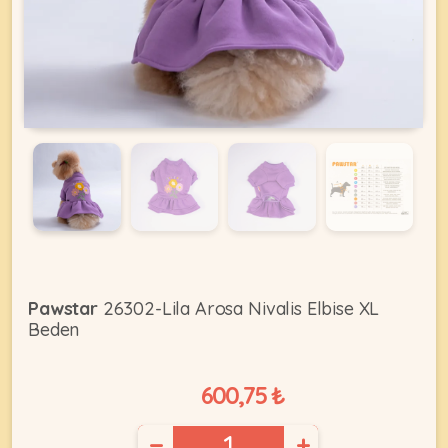
KEDI
ÜRÜNLERI
•
Bakım
&
Sağlık
KÖPEK
Ürünleri
Pawstar
26302-Lila Arosa Nivalis Elbise XL
Beden
•
ÜRÜNLERI
Kedi
Aksesuar
600,75 ₺
•
Kedi
•
−
+
Kapısı