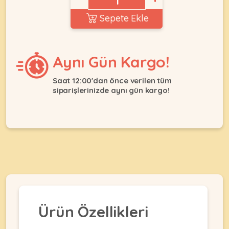
Ağızlıklar
&
Sepete Ekle
•
Kulübesi
KUŞ
Bakım
&
&
Balkon
Sağlık
Ağı
Aynı Gün Kargo!
ÜRÜNLERI
&
•
Eğitim
Kedi
Saat 12:00'dan önce verilen tüm
Ürünleri
siparişlerinizde aynı gün kargo!
Kumları
•
&
•
Köpek
Koku
Gaga
Aksesuar
Gidericiler
Taşları
Ürünleri
&
•
BALIK
Kumlar
Kıyafetleri
•
Kedi
•
•
ÜRÜNLERI
Tuvaleti
Kafesler
Konserveler
ve
•
Ekipmanları
•
Kafes
Kuru
Ürün Özellikleri
•
Tülleri
Mamalar
•
Kıyafetleri
Akvaryum
•