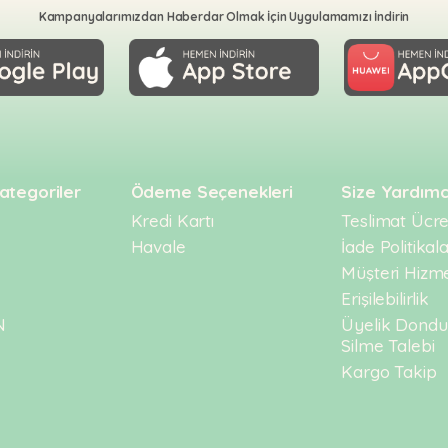
Kampanyalarımızdan Haberdar Olmak İçin Uygulamamızı İndirin
ategoriler
Ödeme Seçenekleri
Size Yardımc
Kredi Kartı
Teslimat Ücret
Havale
İade Politikala
Müşteri Hizme
Erişilebilirlik
N
Üyelik Dond
Silme Talebi
Kargo Takip