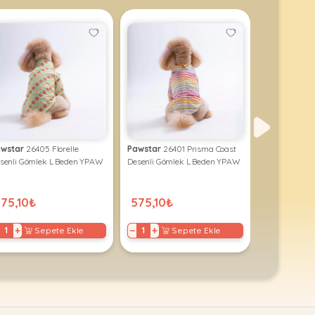
wstar
26405 Florelle
Pawstar
26401 Prisma Coast
Pawstar
2530
senli Gömlek L Beden YPAW
Desenli Gömlek L Beden YPAW
Cream Elbise
75,10₺
575,10₺
472,50₺
+
−
+
−
+
Sepete Ekle
Sepete Ekle
S