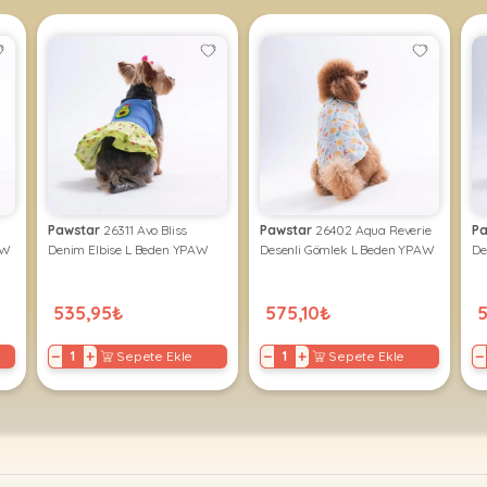
Pawstar
26311 Avo Bliss
Pawstar
26402 Aqua Reverie
Pa
AW
Denim Elbise L Beden YPAW
Desenli Gömlek L Beden YPAW
De
535,95₺
575,10₺
5
−
+
−
+
−
Sepete Ekle
Sepete Ekle