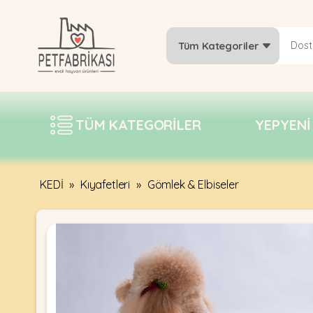
Tüm Kategoriler
YEPYENI
ÜRÜNLER
TÜM KATEGORILER
YEPYENI
TREND
KAMPANYALAR
PATI PATI
KEDİ
»
Kıyafetleri
»
Gömlek & Elbiseler
PAZARTESI
BILGI
FABRIKASI