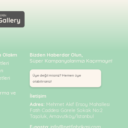
ı Olalım
Bizden Haberdar Olun,
Süper Kampanyalarımızı Kaçırmayın!
leri
rı
Üye değil misiniz? Hemen üye
tleri
olabilirsiniz!
urma ve
İletişim
Adres:
Mehmet Akif Ersoy Mahallesi
Fatih Caddesi Görele Sokak No:2
Taşoluk, Arnavutköy/İstanbul
E-posta:
info@petfabrikasi.com