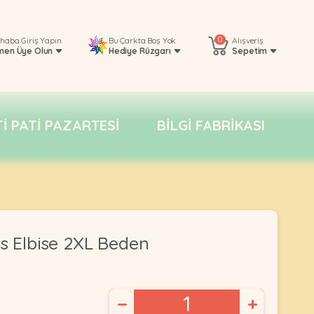
0
rhaba
Giriş Yapın
Bu Çarkta Boş Yok
Alışveriş
men Üye Olun
Hediye Rüzgarı
Sepetim
TI PATI PAZARTESI
BILGI FABRIKASI
is Elbise 2XL Beden
−
+