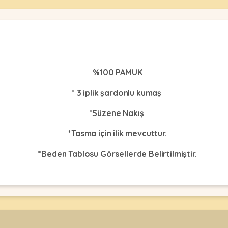
%100 PAMUK
* 3 iplik şardonlu kumaş
*Süzene Nakış
*Tasma için ilik mevcuttur.
*Beden Tablosu Görsellerde Belirtilmiştir.