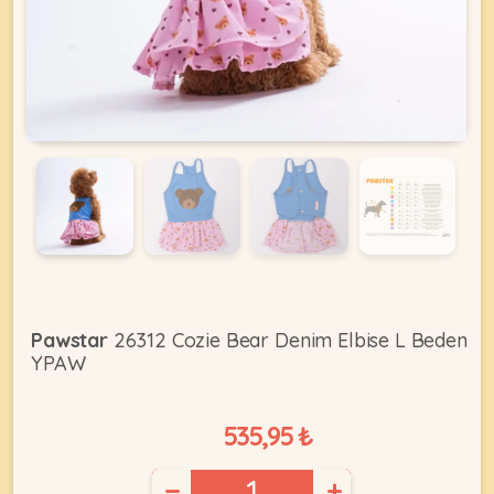
KEDI
ÜRÜNLERI
•
Bakım
&
Sağlık
KÖPEK
Ürünleri
Pawstar
26312 Cozie Bear Denim Elbise L Beden
YPAW
•
ÜRÜNLERI
Kedi
Aksesuar
535,95 ₺
•
Kedi
•
−
+
Kapısı