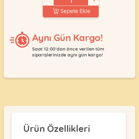
Ağızlıklar
&
Sepete Ekle
•
Kulübesi
KUŞ
Bakım
&
&
Balkon
Sağlık
Ağı
Aynı Gün Kargo!
ÜRÜNLERI
&
•
Eğitim
Kedi
Saat 12:00'dan önce verilen tüm
Ürünleri
siparişlerinizde aynı gün kargo!
Kumları
•
&
•
Köpek
Koku
Gaga
Aksesuar
Gidericiler
Taşları
Ürünleri
&
•
BALIK
Kumlar
Kıyafetleri
•
Kedi
•
•
ÜRÜNLERI
Tuvaleti
Kafesler
Konserveler
ve
•
Ekipmanları
•
Kafes
Kuru
Ürün Özellikleri
•
Tülleri
Mamalar
•
Kıyafetleri
Akvaryum
•