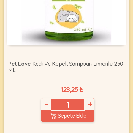
KEDI
ÜRÜNLERI
•
Pet Love
Kedi Ve Köpek Şampuan Limonlu 250
Bakım
ML
&
Sağlık
KÖPEK
Ürünleri
128,25 ₺
•
ÜRÜNLERI
−
+
Kedi
Aksesuar
Sepete Ekle
•
Kedi
•
Kapısı