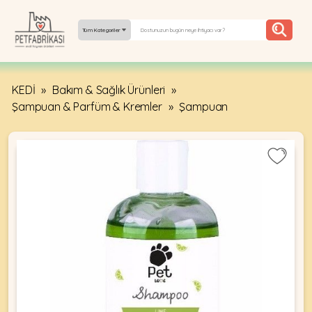
Tüm Kategoriler
KEDİ
»
Bakım & Sağlık Ürünleri
»
YEPYENI
Şampuan & Parfüm & Kremler
»
Şampuan
ÜRÜNLER
TREND
KAMPANYALAR
PATI PATI
PAZARTESI
BILGI
FABRIKASI