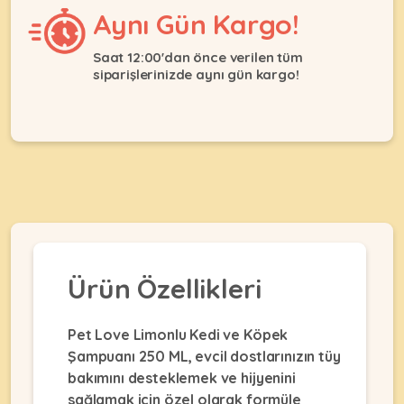
Ağızlıklar
Aynı Gün Kargo!
&
•
Kulübesi
KUŞ
Bakım
&
Saat 12:00'dan önce verilen tüm
&
Balkon
siparişlerinizde aynı gün kargo!
Sağlık
Ağı
ÜRÜNLERI
&
•
Eğitim
Kedi
Ürünleri
Kumları
•
&
•
Köpek
Koku
Gaga
Aksesuar
Gidericiler
Taşları
Ürünleri
&
•
BALIK
Kumlar
Kıyafetleri
•
Ürün Özellikleri
Kedi
•
•
ÜRÜNLERI
Tuvaleti
Kafesler
Konserveler
ve
Pet Love Limonlu Kedi ve Köpek
•
Ekipmanları
•
Kafes
Şampuanı 250 ML, evcil dostlarınızın tüy
Kuru
•
Tülleri
bakımını desteklemek ve hijyenini
Mamalar
•
Kıyafetleri
Akvaryum
sağlamak için özel olarak formüle
•