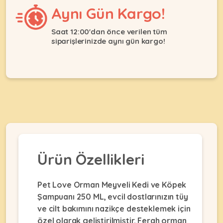
Ağızlıklar
Aynı Gün Kargo!
&
•
Kulübesi
KUŞ
Bakım
&
Saat 12:00'dan önce verilen tüm
&
Balkon
siparişlerinizde aynı gün kargo!
Sağlık
Ağı
ÜRÜNLERI
&
•
Eğitim
Kedi
Ürünleri
Kumları
•
&
•
Köpek
Koku
Gaga
Aksesuar
Gidericiler
Taşları
Ürünleri
&
•
BALIK
Kumlar
Kıyafetleri
•
Ürün Özellikleri
Kedi
•
•
ÜRÜNLERI
Tuvaleti
Kafesler
Konserveler
ve
Pet Love Orman Meyveli Kedi ve Köpek
•
Ekipmanları
•
Kafes
Şampuanı 250 ML, evcil dostlarınızın tüy
Kuru
•
Tülleri
ve cilt bakımını nazikçe desteklemek için
Mamalar
•
Kıyafetleri
Akvaryum
özel olarak geliştirilmiştir. Ferah orman
•