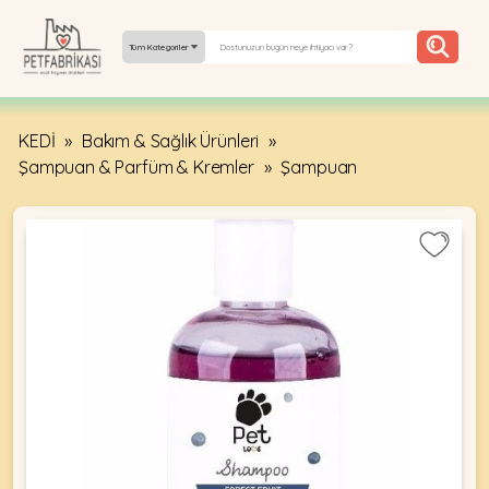
Tüm Kategoriler
KEDİ
»
Bakım & Sağlık Ürünleri
»
YEPYENI
Şampuan & Parfüm & Kremler
»
Şampuan
ÜRÜNLER
TREND
KAMPANYALAR
PATI PATI
PAZARTESI
BILGI
FABRIKASI