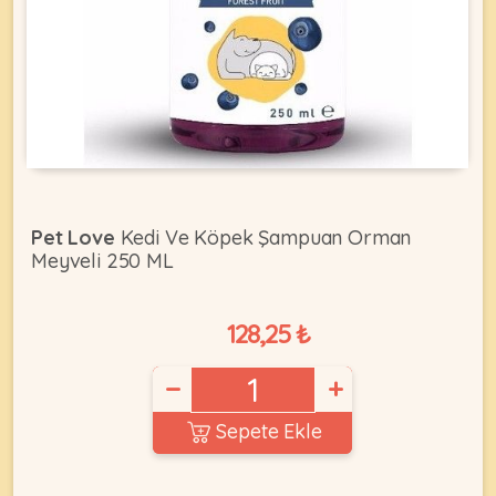
KEDI
ÜRÜNLERI
•
Pet Love
Kedi Ve Köpek Şampuan Orman
Bakım
Meyveli 250 ML
&
Sağlık
KÖPEK
Ürünleri
128,25 ₺
•
ÜRÜNLERI
−
+
Kedi
Aksesuar
Sepete Ekle
•
Kedi
•
Kapısı