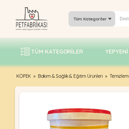
Tüm Kategoriler
YEPYENI
ÜRÜNLER
TÜM KATEGORILER
YEPYENI
TREND
KAMPANYALAR
PATI PATI
KÖPEK
»
Bakım & Sağlık & Eğitim Ürünleri
»
Temizleme
PAZARTESI
BILGI
FABRIKASI