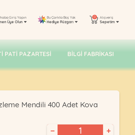
0
rhaba
Giriş Yapın
Bu Çarkta Boş Yok
Alışveriş
men Üye Olun
Hediye Rüzgarı
Sepetim
TI PATI PAZARTESI
BILGI FABRIKASI
zleme Mendili 400 Adet Kova
−
+