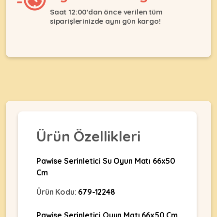
Ağızlıklar
&
Saat 12:00'dan önce verilen tüm
•
Kulübesi
siparişlerinizde aynı gün kargo!
KUŞ
Bakım
&
&
Balkon
Sağlık
Ağı
ÜRÜNLERI
&
•
Eğitim
Kedi
Ürünleri
Kumları
•
&
•
Köpek
Koku
Gaga
Aksesuar
Gidericiler
Taşları
Ürünleri
&
•
Ürün Özellikleri
BALIK
Kumlar
Kıyafetleri
•
Kedi
•
•
Pawise Serinletici Su Oyun Matı 66x50
ÜRÜNLERI
Tuvaleti
Kafesler
Konserveler
Cm
ve
•
Ekipmanları
•
Kafes
Ürün Kodu:
679-12248
Kuru
•
Tülleri
Mamalar
•
Kıyafetleri
Akvaryum
Pawise Serinletici Oyun Matı 66x50 Cm,
•