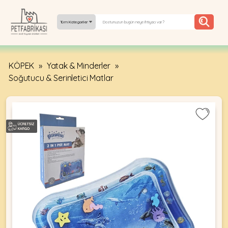
Tüm Kategoriler
KÖPEK
»
Yatak & Minderler
»
YEPYENI
Soğutucu & Serinletici Matlar
ÜRÜNLER
TREND
KAMPANYALAR
PATI PATI
PAZARTESI
BILGI
FABRIKASI