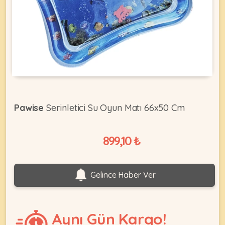
KEDI
ÜRÜNLERI
•
Pawise
Serinletici Su Oyun Matı 66x50 Cm
Bakım
&
Sağlık
899,10 ₺
KÖPEK
Ürünleri
•
ÜRÜNLERI
Gelince Haber Ver
Kedi
Aksesuar
•
Kedi
Aynı Gün Kargo!
•
Kapısı