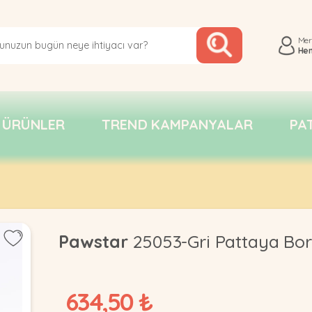
Me
He
 ÜRÜNLER
TREND KAMPANYALAR
PA
Pawstar
25053-Gri Pattaya Bo
634,50 ₺