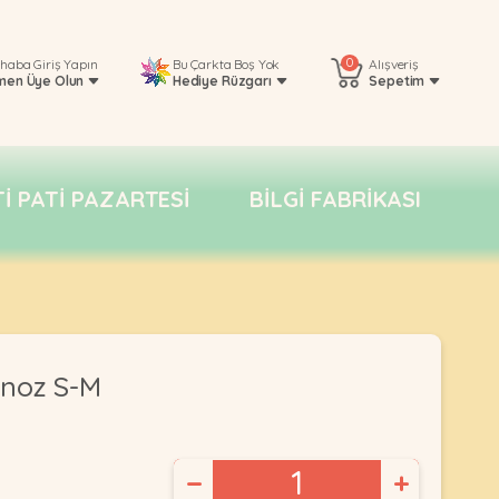
0
rhaba
Giriş Yapın
Bu Çarkta Boş Yok
Alışveriş
men Üye Olun
Hediye Rüzgarı
Sepetim
TI PATI PAZARTESI
BILGI FABRIKASI
rnoz S-M
−
+