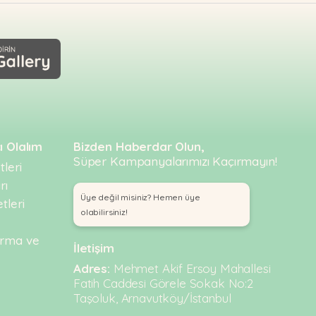
ı Olalım
Bizden Haberdar Olun,
Süper Kampanyalarımızı Kaçırmayın!
leri
rı
Üye değil misiniz? Hemen üye
tleri
olabilirsiniz!
urma ve
İletişim
Adres:
Mehmet Akif Ersoy Mahallesi
Fatih Caddesi Görele Sokak No:2
Taşoluk, Arnavutköy/İstanbul