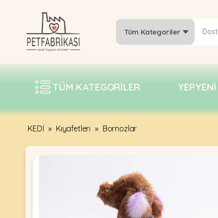
Tüm Kategoriler
YEPYENI
ÜRÜNLER
TÜM KATEGORILER
YEPYENI
TREND
KAMPANYALAR
PATI PATI
KEDİ
»
Kıyafetleri
»
Bornozlar
PAZARTESI
BILGI
FABRIKASI