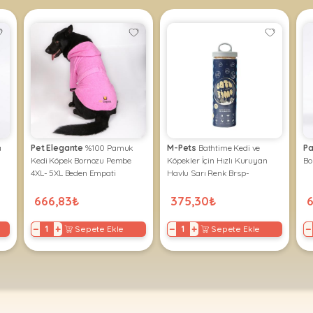
a
Pet Elegante
%100 Pamuk
M-Pets
Bathtime Kedi ve
Pa
Kedi Köpek Bornozu Pembe
Köpekler İçin Hızlı Kuruyan
Bo
4XL- 5XL Beden Empati
Havlu Sarı Renk Brsp-
60106306
666,83₺
375,30₺
−
+
−
+
−
Sepete Ekle
Sepete Ekle