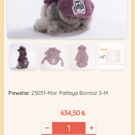
KEDI
ÜRÜNLERI
•
Bakım
&
Sağlık
KÖPEK
Ürünleri
Pawstar
25051-Mor Pattaya Bornoz S-M
•
ÜRÜNLERI
Kedi
634,50 ₺
Aksesuar
•
−
+
Kedi
•
Kapısı