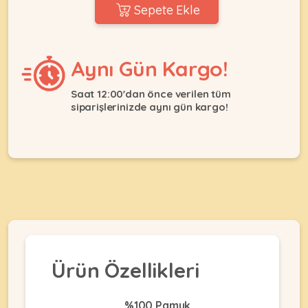
Ağızlıklar
Sepete Ekle
&
•
Kulübesi
KUŞ
Bakım
&
&
Balkon
Aynı Gün Kargo!
Sağlık
Ağı
ÜRÜNLERI
&
•
Saat 12:00'dan önce verilen tüm
Eğitim
siparişlerinizde aynı gün kargo!
Kedi
Ürünleri
Kumları
•
&
•
Köpek
Koku
Gaga
Aksesuar
Gidericiler
Taşları
Ürünleri
&
•
BALIK
Kumlar
Kıyafetleri
•
Kedi
•
•
ÜRÜNLERI
Tuvaleti
Kafesler
Konserveler
ve
•
Ekipmanları
•
Ürün Özellikleri
Kafes
Kuru
•
Tülleri
Mamalar
•
Kıyafetleri
Akvaryum
%100 Pamuk
•