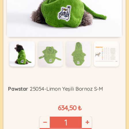
KEDI
ÜRÜNLERI
•
Bakım
&
Sağlık
KÖPEK
Ürünleri
Pawstar
25054-Limon Yeşili Bornoz S-M
•
ÜRÜNLERI
Kedi
634,50 ₺
Aksesuar
•
−
+
Kedi
•
Kapısı