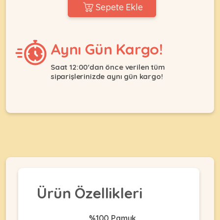
Ağızlıklar
Sepete Ekle
&
•
Kulübesi
KUŞ
Bakım
&
&
Balkon
Aynı Gün Kargo!
Sağlık
Ağı
ÜRÜNLERI
&
•
Saat 12:00'dan önce verilen tüm
Eğitim
siparişlerinizde aynı gün kargo!
Kedi
Ürünleri
Kumları
•
&
•
Köpek
Koku
Gaga
Aksesuar
Gidericiler
Taşları
Ürünleri
&
•
BALIK
Kumlar
Kıyafetleri
•
Kedi
•
•
ÜRÜNLERI
Tuvaleti
Kafesler
Konserveler
ve
•
Ekipmanları
•
Ürün Özellikleri
Kafes
Kuru
•
Tülleri
Mamalar
•
Kıyafetleri
Akvaryum
%100 Pamuk
•