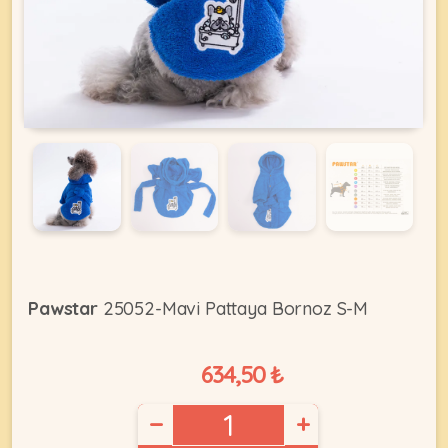
KEDI
ÜRÜNLERI
•
Bakım
&
Sağlık
KÖPEK
Ürünleri
Pawstar
25052-Mavi Pattaya Bornoz S-M
•
ÜRÜNLERI
Kedi
634,50 ₺
Aksesuar
•
−
+
Kedi
•
Kapısı