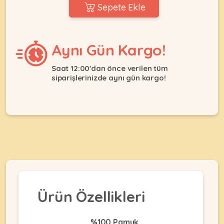
Ağızlıklar
Sepete Ekle
&
•
Kulübesi
KUŞ
Bakım
&
&
Balkon
Aynı Gün Kargo!
Sağlık
Ağı
ÜRÜNLERI
&
•
Saat 12:00'dan önce verilen tüm
Eğitim
siparişlerinizde aynı gün kargo!
Kedi
Ürünleri
Kumları
•
&
•
Köpek
Koku
Gaga
Aksesuar
Gidericiler
Taşları
Ürünleri
&
•
BALIK
Kumlar
Kıyafetleri
•
Kedi
•
•
ÜRÜNLERI
Tuvaleti
Kafesler
Konserveler
ve
•
Ekipmanları
•
Ürün Özellikleri
Kafes
Kuru
•
Tülleri
Mamalar
•
Kıyafetleri
Akvaryum
%100 Pamuk
•